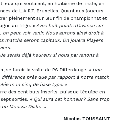
t, eux qui voulaient, en huitième de finale, en
nces de L.A.R.T. Bruxelles. Quant aux joueurs
trer pleinement sur leur fin de championnat et
gne au frigo.
«
Avec huit points d’avance sur
, on peut voir venir. Nous aurons ainsi droit à
ains matchs seront capitaux. On jouera Players
iers.
. Je serais déjà heureux si nous parvenons à
er, se farcir la visite de PS Differdange.
«
Une
la différence près que par rapport à notre match
blée mon cinq de base type. »
arre des cent buts inscrits, puisque l’équipe en
 sept sorties.
« Q
ui aura cet honneur? Sans trop
s ou Moussa Diallo. »
Nicolas TOUSSAINT