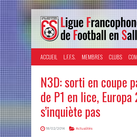
ACCUEIL
L.F.F.S.
MEMBRES
CLUBS
COM
N3D: sorti en coupe p
de P1 en lice, Europ
s’inquiète pas
18/02/2014
Actualités