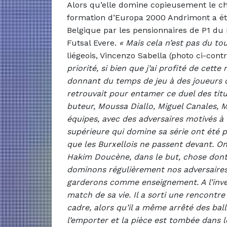
Alors qu’elle domine copieusement le ch
formation d’Europa 2000 Andrimont a été
Belgique par les pensionnaires de P1 du 
Futsal Evere.
«
Mais cela n’est pas du to
liégeois, Vincenzo Sabella (photo ci-cont
priorité, si bien que j’ai profité de cette
donnant du temps de jeu à des joueurs qu
retrouvait pour entamer ce duel des tit
buteur, Moussa Diallo, Miguel Canales, 
équipes, avec des adversaires motivés à l
supérieure qui domine sa série ont été p
que les Burxellois ne passent devant. On
Hakim Doucène, dans le but, chose dont
dominons régulièrement nos adversaires.
garderons comme enseignement. A l’invers
match de sa vie. Il a sorti une rencontre
cadre, alors qu’il a même arrêté des ba
l’emporter et la pièce est tombée dans l