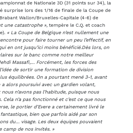
ampionnat de Nationale 3D (31 points sur 34), la
 surprise lors des 1/16 de finale de la Coupe de
Brabant Wallon/Bruxelles-Capitale (4-6) de
ut une catastrophe »,
tempère le C.Q. et coach
re).
« La Coupe de Belgique n’est nullement une
 rencontre pour faire tourner un peu l’effectif, en
i en ont jusqu’ici moins bénéficié.
Dès lors, on
ulaires sur le banc comme notre meilleur
Mehdi Massafi,… Forcément, les forces des
’idée de sortir une formation de division
lus équilibrées. On a pourtant mené 3-1, avant
 a alors poursuivi avec un gardien volant,
 nous n’avons pas l’habitude, puisque nous
 Cela n’a pas fonctionné et c’est ce que nous
e, le portier d’Evere a certainement livré le
 fantastique, bien que parfois aidé par son
llons du… visage. Les deux équipes pouvaient
e camp de nos invités. »