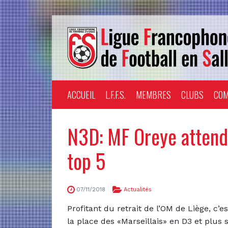
ACCUEIL
L.F.F.S.
MEMBRES
CLUBS
COM
N3D: MF Oreye attend 
top 5
07/11/2018
Actualités
Profitant du retrait de l’OM de Liège, c’e
la place des «Marseillais» en D3 et plu