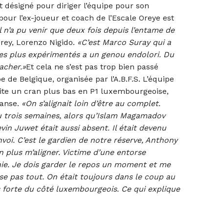
it désigné pour diriger l’équipe pour son
our l’ex-joueur et coach de l’Escale Oreye est
il n’a pu venir que deux fois depuis l’entame de
Orey, Lorenzo Nigido.
«C’est Marco Suray qui a
n des plus expérimentés a un genou endolori. Du
acher.»
Et cela ne s’est pas trop bien passé
de Belgique, organisée par l’A.B.F.S. L’équipe
ilite un cran plus bas en P1 luxembourgeoise,
danse.
«On s’alignait loin d’être au complet.
u trois semaines, alors qu’Islam Magamadov
vin Juwet était aussi absent. Il était devenu
oi. C’est le gardien de notre réserve, Anthony
on plus m’aligner. Victime d’une entorse
phie. Je dois garder le repos un moment et me
use pas tout. On était toujours dans le coup au
us forte du côté luxembourgeois. Ce qui explique