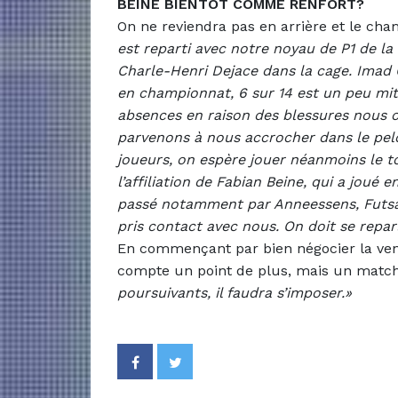
BEINE BIENTÔT COMME RENFORT?
On ne reviendra pas en arrière et le cha
est reparti avec notre noyau de P1 de la
Charle-Henri Dejace dans la cage. Imad 
en championnat, 6 sur 14 est un peu mitig
absences en raison des blessures nous o
parvenons à nous accrocher dans le pelo
joueurs, on espère jouer néanmoins le t
l’affiliation de Fabian Beine, qui a joué 
passé notamment par Anneessens, Futsa
pris contact avec nous. On doit se repar
En commençant par bien négocier la ve
compte un point de plus, mais un matc
poursuivants, il faudra s’imposer.»