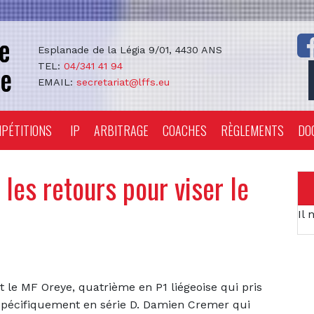
Esplanade de la Légia 9/01, 4430 ANS
TEL:
04/341 41 94
EMAIL:
secretariat@lffs.eu
PÉTITIONS
IP
ARBITRAGE
COACHES
RÈGLEMENTS
DO
les retours pour viser le
Il 
st le MF Oreye, quatrième en P1 liégeoise qui pris
s spécifiquement en série D. Damien Cremer qui