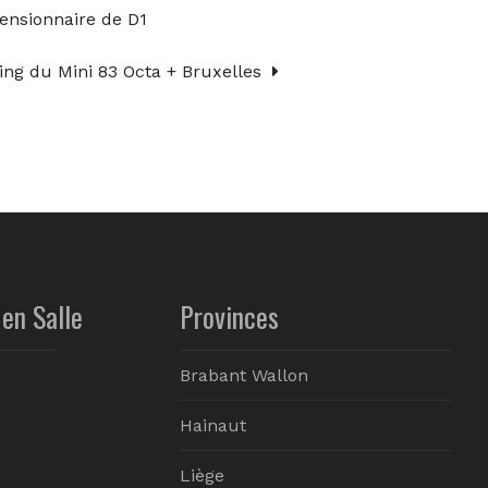
ensionnaire de D1
hing du Mini 83 Octa + Bruxelles
en Salle
Provinces
Brabant Wallon
Hainaut
Liège