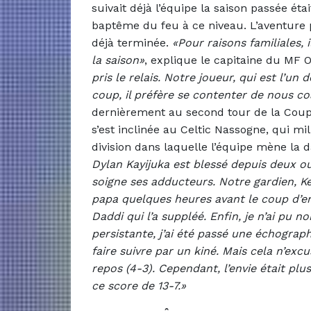
suivait déjà l’équipe la saison passée éta
baptême du feu à ce niveau. L’aventure p
déjà terminée.
«Pour raisons familiales, 
la saison»
, explique le capitaine du MF 
pris le relais. Notre joueur, qui est l’u
coup, il préfère se contenter de nous co
dernièrement au second tour de la Coupe 
s’est inclinée au Celtic Nassogne, qui m
division dans laquelle l’équipe mène la 
Dylan Kayijuka est blessé depuis deux o
soigne ses adducteurs. Notre gardien, Ke
papa quelques heures avant le coup d’env
Daddi qui l’a suppléé. Enfin, je n’ai pu n
persistante, j’ai été passé une échogra
faire suivre par un kiné. Mais cela n’exc
repos (4-3). Cependant, l’envie était pl
ce score de 13-7.»