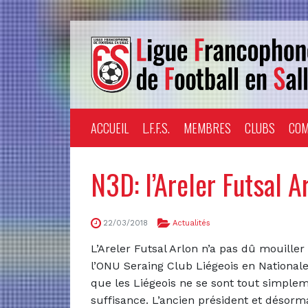
ACCUEIL
L.F.F.S.
MEMBRES
CLUBS
COM
N3D: l’Areler Futsal A
22/03/2018
Actualités
L’Areler Futsal Arlon n’a pas dû mouille
l’ONU Seraing Club Liégeois en Nationale 
que les Liégeois ne se sont tout simple
suffisance. L’ancien président et désor