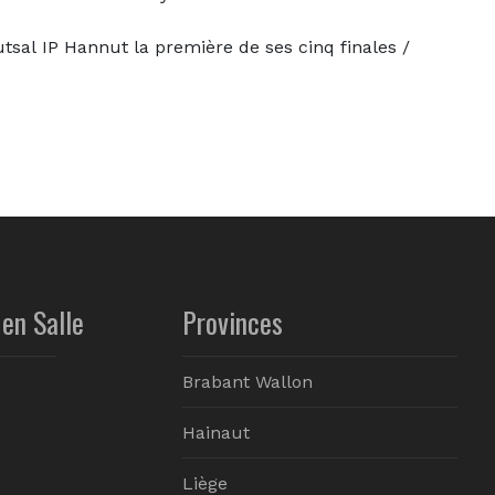
tsal IP Hannut la première de ses cinq finales /
en Salle
Provinces
Brabant Wallon
Hainaut
Liège