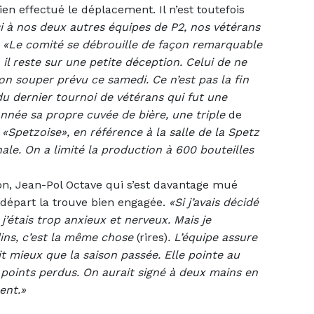
en effectué le déplacement. Il n’est toutefois
i à nos deux autres équipes de P2, nos vétérans
.
«Le comité se débrouille de façon remarquable
il reste sur une petite déception. Celui de ne
on souper prévu ce samedi. Ce n’est pas la fin
du dernier tournoi de vétérans qui fut une
’année sa propre cuvée de bière, une triple
de
a «Spetzoise», en référence à la salle de la Spetz
inale. On a limité la production à 600 bouteilles
on, Jean-Pol Octave qui s’est davantage mué
départ la trouve bien engagée.
«Si j’avais décidé
 j’étais trop anxieux et nerveux. Mais je
dins, c’est la même chose
(rires)
. L’équipe assure
t mieux que la saison passée. Elle pointe au
oints perdus. On aurait signé à deux mains en
ent.»