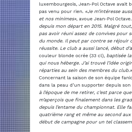
luxembourgeois, Jean-Pol Octave avait bi
pas venu pour rien.
«Je m’intéresse auss
et nos minimes»
, avoue Jean-Pol Octave
depuis mon départ en 2015. Malgré tout, 
pas avoir réuni assez de convives pour s
du monde. Il peut par contre se réjouir 
réussite. Le club a aussi lancé, début d
couleur blonde ocrée (33 cl)
, baptisée l
qui nous héberge. J’ai trouvé l’idée orig
réparties au sein des membres du club.»
Concernant la saison de son équipe fani
dans la peau d’un supporter depuis son 
à l’époque de me retirer, c’est parce que
m’aperçois que finalement dans les gra
depuis l’entame du championnat. Elle fai
quatrième rang et même au second aux p
début de campagne pour un tel classem