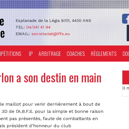
Esplanade de la Légia 9/01, 4430 ANS
TEL:
04/341 41 94
EMAIL:
secretariat@lffs.eu
PÉTITIONS
IP
ARBITRAGE
COACHES
RÈGLEMENTS
DO
rlon a son destin en main
Il 
r le maillot pour venir dernièrement à bout de
3D de l’A.B.F.S. pour la simple et bonne raison
ment pas présentés, faute de combattants en
mais président d’honneur du club