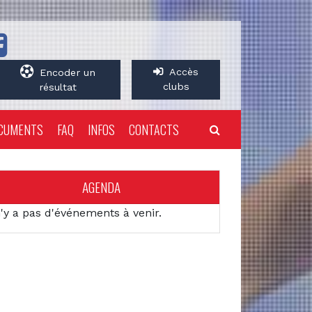
Accès
Encoder un
clubs
résultat
CUMENTS
FAQ
INFOS
CONTACTS
AGENDA
n'y a pas d'événements à venir.