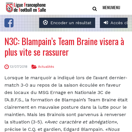
MENU
MENU
Encoder un résultat
Accès clu
N3C: Blampain’s Team Braine visera à
plus vite se rassurer
13/07/2018
Actualités
Lorsque le marquoir a indiqué lors de l’avant dernier-
match 3-0 au repos de la saison écoulée en faveur
des locaux du MSG Ernage en Nationale 3C de
l’A.B.F.S., la formation de Blampain’s Team Braine était
clairement en mauvaise posture dans la lutte pour le
maintien. Mais les Brainois sont parvenus à renverser
la situation (3-5).
«Avec caractère et abnégation»
,
précise le C.Q. et gardien, Edgard Blampain.
«Nous