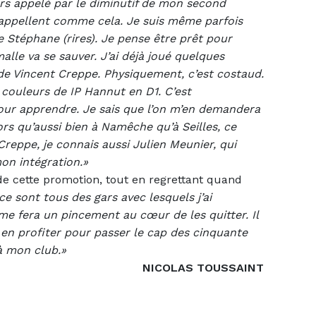
rs appelé par le diminutif de mon second
appellent comme cela. Je suis même parfois
 Stéphane (rires). Je pense être prêt pour
lle va se sauver. J’ai déjà joué quelques
e Vincent Creppe. Physiquement, c’est costaud.
s couleurs de IP Hannut en D1. C’est
pour apprendre. Je sais que l’on m’en demandera
ors qu’aussi bien à Namêche qu’à Seilles, ce
 Creppe, je connais aussi Julien Meunier, qui
mon intégration.»
de cette promotion, tout en regrettant quand
ce sont tous des gars avec lesquels j’ai
e fera un pincement au cœur de les quitter. Il
e en profiter pour passer le cap des cinquante
 à mon club.»
NICOLAS TOUSSAINT