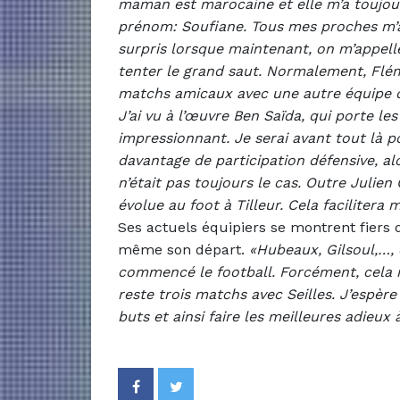
maman est marocaine et elle m’a toujou
prénom: Soufiane. Tous mes proches m’
surpris lorsque maintenant, on m’appelle
tenter le grand saut. Normalement, Fléma
matchs amicaux avec une autre équipe d
J’ai vu à l’œuvre Ben Saïda, qui porte le
impressionnant. Je serai avant tout là 
davantage de participation défensive, al
n’était pas toujours le cas. Outre Julien
évolue au foot à Tilleur. Cela facilitera 
Ses actuels équipiers se montrent fiers 
même son départ.
«Hubeaux, Gilsoul,…, 
commencé le football. Forcément, cela m
reste trois matchs avec Seilles. J’espèr
buts et ainsi faire les meilleures adieux