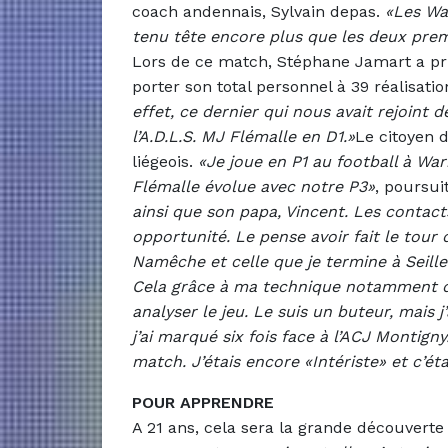
coach andennais, Sylvain depas.
«Les Wa
tenu tête encore plus que les deux prem
Lors de ce match, Stéphane Jamart a pri
porter son total personnel à 39 réalisati
effet, ce dernier qui nous avait rejoint 
l’A.D.L.S. MJ Flémalle en D1.»
Le citoyen 
liégeois.
«Je joue en P1 au football à War
Flémalle évolue avec notre P3»
, poursu
ainsi que son papa, Vincent. Les contact
opportunité. Le pense avoir fait le tour 
Namêche et celle que je termine à Seilles,
Cela grâce à ma technique notamment da
analyser le jeu. Le suis un buteur, mais j
j’ai marqué six fois face à l’ACJ Montign
match. J’étais encore «Intériste» et c’ét
POUR APPRENDRE
A 21 ans, cela sera la grande découver