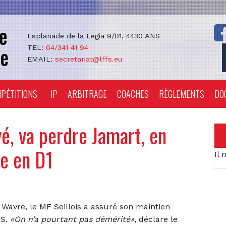
Esplanade de la Légia 9/01, 4430 ANS
TEL:
04/341 41 94
EMAIL:
secretariat@lffs.eu
PÉTITIONS
IP
ARBITRAGE
COACHES
RÈGLEMENTS
DO
é, va perdre Jamart, en
e en D1
Il 
 Wavre, le MF Seillois a assuré son maintien
.S.
«On n’a pourtant pas démérité»
, déclare le