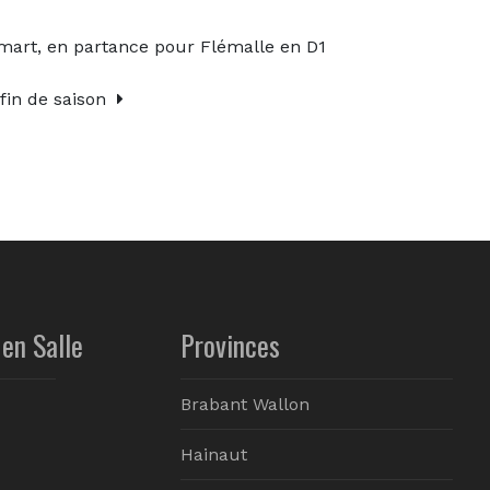
amart, en partance pour Flémalle en D1
fin de saison
en Salle
Provinces
Brabant Wallon
Hainaut