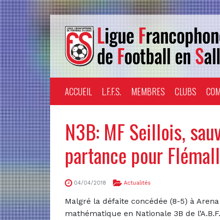
ACCUEIL
L.F.F.S.
MEMBRES
CLUBS
COM
N3B: MF Seillois, sauv
partance pour Flémall
04/04/2018
Actualités
Malgré la défaite concédée (8-5) à Arena
mathématique en Nationale 3B de l’A.B.F