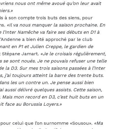
vriens nous ont même avoué qu’on leur avait
iers.»
s à son compte trois buts des siens, pour
ons.
«Il va nous manquer la saison prochaine. En
de l’Inter Namêche va faire ses débuts en D1 à
d’Andenne a bien été approché par le club
nant en P1 et Julien Creppe, le gardien de
it Stépane Jamart.
«Je le croisais régulièrement,
s se sont noués. Je ne pouvais refuser une telle
de la D3. Sur mes trois saisons passées à l’Inter
 j’ai toujours atteint la barre des trente buts.
ns les un contre un. Je pense aussi bien
’ai aussi délivré quelques assists. Cette saison,
y. Mais mon record en D3, c’est huit buts en un
ait face au Borussia Loyers.»
te pour celui que l’on surnomme «Sousou».
«Ma