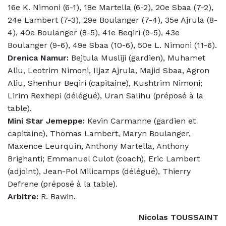
16e K. Nimoni (6-1), 18e Martella (6-2), 20e Sbaa (7-2),
24e Lambert (7-3), 29e Boulanger (7-4), 35e Ajrula (8-
4), 40e Boulanger (8-5), 41e Beqiri (9-5), 43e
Boulanger (9-6), 49e Sbaa (10-6), 50e L. Nimoni (11-6).
Drenica Namur:
Bejtula Musliji (gardien), Muhamet
Aliu, Leotrim Nimoni, Iljaz Ajrula, Majid Sbaa, Agron
Aliu, Shenhur Beqiri (capitaine), Kushtrim Nimoni;
Lirim Rexhepi (délégué), Uran Salihu (préposé à la
table).
Mini Star Jemeppe:
Kevin Carmanne (gardien et
capitaine), Thomas Lambert, Maryn Boulanger,
Maxence Leurquin, Anthony Martella, Anthony
Brighanti; Emmanuel Culot (coach), Eric Lambert
(adjoint), Jean-Pol Milicamps (délégué), Thierry
Defrene (préposé à la table).
Arbitre:
R. Bawin.
Nicolas TOUSSAINT