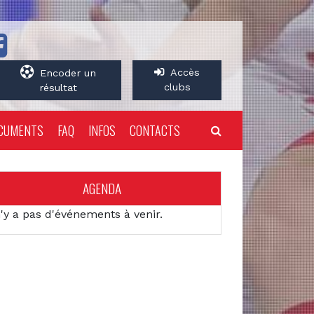
Accès
Encoder un
clubs
résultat
CUMENTS
FAQ
INFOS
CONTACTS
AGENDA
n'y a pas d'événements à venir.