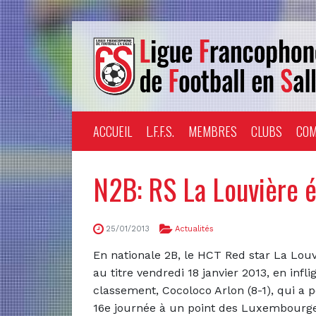
ACCUEIL
L.F.F.S.
MEMBRES
CLUBS
COM
N2B: RS La Louvière 
25/01/2013
Actualités
En nationale 2B, le HCT Red star La Lou
au titre vendredi 18 janvier 2013, en inf
classement, Cocoloco Arlon (8-1), qui a p
16e journée à un point des Luxembourg