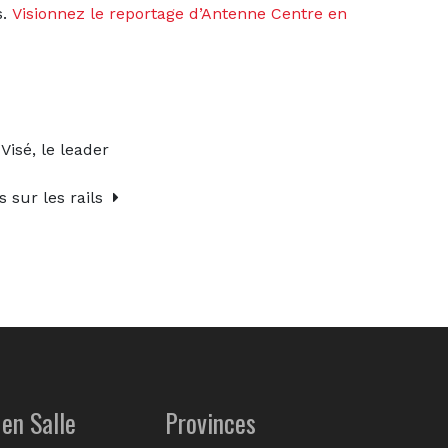
s.
Visionnez le reportage d’Antenne Centre en
isé, le leader
 sur les rails
en Salle
Provinces