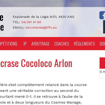
Esplanade de la Légia 9/01, 4430 ANS
TEL:
04/341 41 94
EMAIL:
secretariat@lffs.eu
PÉTITIONS
IP
ARBITRAGE
COACHES
RÈGLEMENTS
DO
écrase Cocoloco Arlon
Il 
vière s’est complètement relancé dans la course
ligeant une véritable correction au second du
ourtant mené 0-1. Il se retrouve à l’aube de la
eois et à deux longueurs du Cosmos Manage,