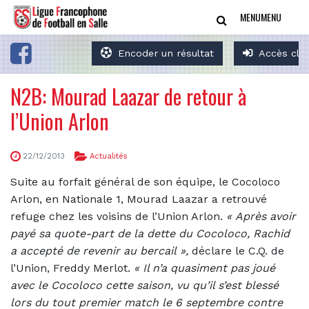
MENU
MENU
Encoder un résultat
Accès clu
N2B: Mourad Laazar de retour à
l’Union Arlon
22/12/2013
Actualités
Suite au forfait général de son équipe, le Cocoloco
Arlon, en Nationale 1, Mourad Laazar a retrouvé
refuge chez les voisins de l’Union Arlon.
«
Après avoir
payé sa quote-part de la dette du Cocoloco, Rachid
a accepté de revenir au bercail »,
déclare le C.Q. de
l’Union, Freddy Merlot.
« Il n’a quasiment pas joué
avec le Cocoloco cette saison, vu qu’il s’est blessé
lors du tout premier match le 6 septembre contre