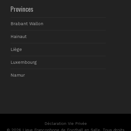
Provinces
Brabant Wallon
Hainaut
Liège
Luxembourg
Namur
Déclaration Vie Privée
© 2026 Ligue Francophone de Football en Salle. Tous droits