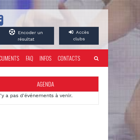
Accès
Encoder un
clubs
résultat
CUMENTS
FAQ
INFOS
CONTACTS
AGENDA
n'y a pas d'événements à venir.