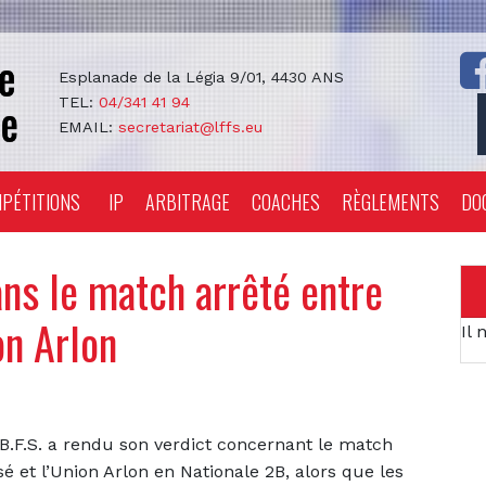
Esplanade de la Légia 9/01, 4430 ANS
TEL:
04/341 41 94
EMAIL:
secretariat@lffs.eu
PÉTITIONS
IP
ARBITRAGE
COACHES
RÈGLEMENTS
DO
ans le match arrêté entre
on Arlon
Il 
B.F.S. a rendu son verdict concernant le match
é et l’Union Arlon en Nationale 2B, alors que les