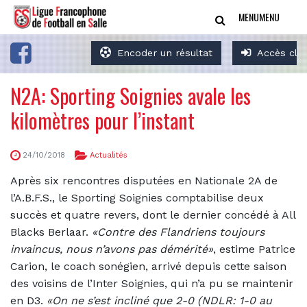
MENU
MENU
Encoder un résultat
Accès clu
N2A: Sporting Soignies avale les
kilomètres pour l’instant
24/10/2018
Actualités
Après six rencontres disputées en Nationale 2A de
l’A.B.F.S., le Sporting Soignies comptabilise deux
succès et quatre revers, dont le dernier concédé à All
Blacks Berlaar.
«Contre des Flandriens toujours
invaincus, nous n’avons pas démérité»
, estime Patrice
Carion, le coach sonégien, arrivé depuis cette saison
des voisins de l’Inter Soignies, qui n’a pu se maintenir
en D3.
«On ne s’est incliné que 2-0 (NDLR: 1-0 au