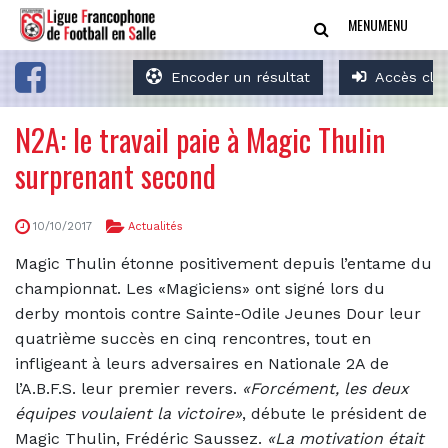
MENU
MENU
Encoder un résultat
Accès clu
N2A: le travail paie à Magic Thulin
surprenant second
10/10/2017
Actualités
Magic Thulin étonne positivement depuis l’entame du
championnat. Les «Magiciens» ont signé lors du
derby montois contre Sainte-Odile Jeunes Dour leur
quatrième succès en cinq rencontres, tout en
infligeant à leurs adversaires en Nationale 2A de
l’A.B.F.S. leur premier revers.
«Forcément, les deux
équipes voulaient la victoire»
, débute le président de
Magic Thulin, Frédéric Saussez.
«La motivation était