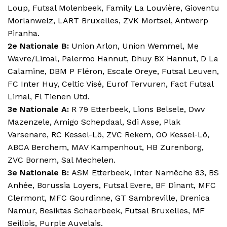
Loup, Futsal Molenbeek, Family La Louvière, Gioventu
Morlanwelz, LART Bruxelles, ZVK Mortsel, Antwerp
Piranha.
2e Nationale B:
Union Arlon, Union Wemmel, Me
Wavre/Limal, Palermo Hannut, Dhuy BX Hannut, D La
Calamine, DBM P Fléron, Escale Oreye, Futsal Leuven,
FC Inter Huy, Celtic Visé, Eurof Tervuren, Fact Futsal
Limal, Fl Tienen Utd.
3e Nationale A:
R 79 Etterbeek, Lions Belsele, Dwv
Mazenzele, Amigo Schepdaal, Sdi Asse
,
Plak
Varsenare, RC Kessel-Lô, ZVC Rekem, OO Kessel-Lô,
ABCA Berchem, MAV Kampenhout, HB Zurenborg,
ZVC Bornem, Sal Mechelen.
3e Nationale B:
ASM Etterbeek, Inter Namêche 83, BS
Anhée, Borussia Loyers, Futsal Evere, BF Dinant, MFC
Clermont, MFC Gourdinne, GT Sambreville, Drenica
Namur, Besiktas Schaerbeek, Futsal Bruxelles, MF
Seillois, Purple Auvelais.