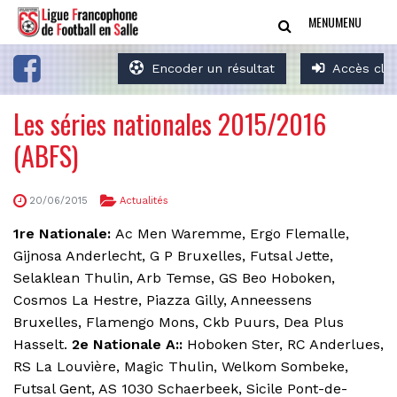
MENU
MENU
Encoder un résultat
Accès clu
Les séries nationales 2015/2016
(ABFS)
20/06/2015
Actualités
1re Nationale:
Ac Men Waremme, Ergo Flemalle,
Gijnosa Anderlecht, G P Bruxelles, Futsal Jette,
Selaklean Thulin, Arb Temse, GS Beo Hoboken,
Cosmos La Hestre, Piazza Gilly, Anneessens
Bruxelles, Flamengo Mons, Ckb Puurs, Dea Plus
Hasselt.
2e Nationale A:
:
Hoboken Ster, RC Anderlues,
RS La Louvière, Magic Thulin, Welkom Sombeke,
Futsal Gent, AS 1030 Schaerbeek, Sicile Pont-de-