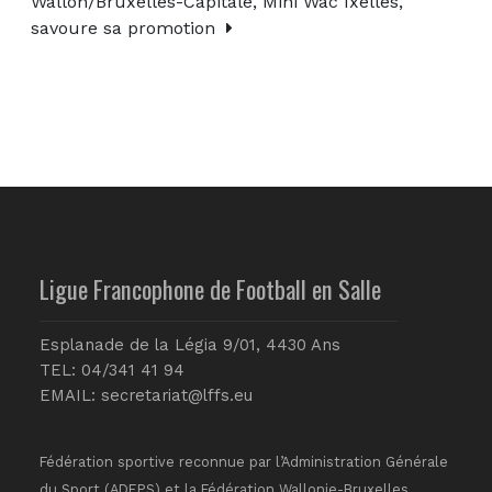
Wallon/Bruxelles-Capitale, Mini Wac Ixelles,
savoure sa promotion
Ligue Francophone de Football en Salle
Esplanade de la Légia 9/01, 4430 Ans
TEL: 04/341 41 94
EMAIL:
secretariat@lffs.eu
Fédération sportive reconnue par l’Administration Générale
du Sport (ADEPS) et la Fédération Wallonie-Bruxelles