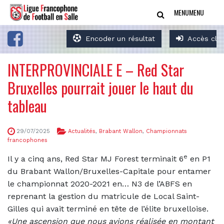
MENU
MENU
Encoder un résultat
Accès clu
INTERPROVINCIALE E – Red Star
Bruxelles pourrait jouer le haut du
tableau
29/07/2025
Actualités
,
Brabant Wallon
,
Championnats
francophones
e
Il y a cinq ans, Red Star MJ Forest terminait 6
en P1
du Brabant Wallon/Bruxelles-Capitale pour entamer
le championnat 2020-2021 en… N3 de l’ABFS en
reprenant la gestion du matricule de Local Saint-
Gilles qui avait terminé en tête de l’élite bruxelloise.
«Une ascension que nous avions réalisée en montant