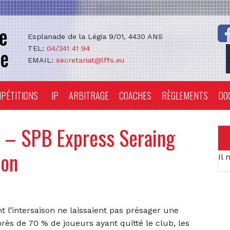
Esplanade de la Légia 9/01, 4430 ANS
TEL:
04/341 41 94
EMAIL:
secretariat@lffs.eu
PÉTITIONS
IP
ARBITRAGE
COACHES
RÈGLEMENTS
DO
– SPB Express Seraing
ion
Il 
 l’intersaison ne laissaient pas présager une
rès de 70 % de joueurs ayant quitté le club, les