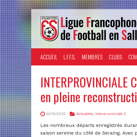
ACCUEIL
L.F.F.S.
MEMBRES
CLUBS
COM
INTERPROVINCIALE C 
en pleine reconstruct
24/12/2025
Actualités
,
Interprovinciale C
Les nombreux départs enregistrés durant
saison sereine du côté de Seraing. Avec p