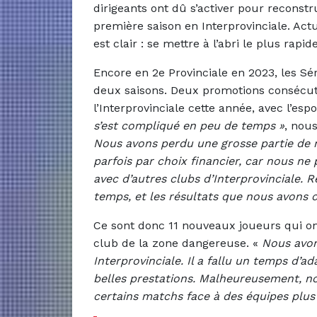
dirigeants ont dû s’activer pour reconstru
première saison en Interprovinciale. Act
est clair : se mettre à l’abri le plus rapi
Encore en 2e Provinciale en 2023, les Sé
deux saisons. Deux promotions consécuti
l’Interprovinciale cette année, avec l’esp
s’est compliqué en peu de temps »
, nous
Nous avons perdu une grosse partie de no
parfois par choix financier, car nous ne 
avec d’autres clubs d’Interprovinciale
temps, et les résultats que nous avons 
Ce sont donc 11 nouveaux joueurs qui ont r
club de la zone dangereuse. «
Nous avon
Interprovinciale. Il a fallu un temps d’a
belles prestations. Malheureusement, 
certains matchs face à des équipes plus