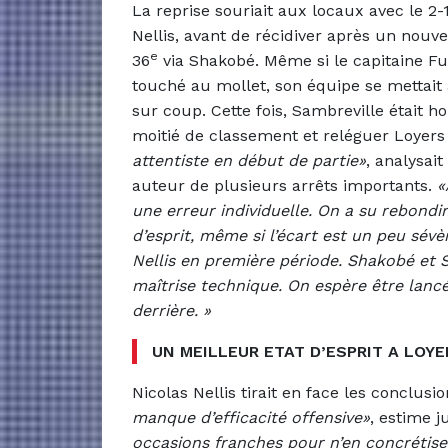
La reprise souriait aux locaux avec le 2-
Nellis, avant de récidiver après un nouve
e
36
via Shakobé. Même si le capitaine Fur
touché au mollet, son équipe se mettait 
sur coup. Cette fois, Sambreville était h
moitié de classement et reléguer Loyers 
attentiste en début de partie»
, analysait
auteur de plusieurs arrêts importants.
«
une erreur individuelle. On a su rebondi
d’esprit, même si l’écart est un peu sé
Nellis en première période. Shakobé et Sc
maîtrise technique. On espère être lancé
derrière. »
UN MEILLEUR ETAT D’ESPRIT A LOYE
Nicolas Nellis tirait en face les conclusi
manque d’efficacité offensive»
, estime 
occasions franches pour n’en concrétise