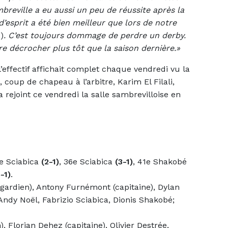
reville a eu aussi un peu de réussite après la
d’esprit a été bien meilleur que lors de notre
1)
. C’est toujours dommage de perdre un derby.
ère décrocher plus tôt que la saison dernière.»
 l’effectif affichait complet chaque vendredi vu la
, coup de chapeau à l’arbitre, Karim El Filali,
ejoint ce vendredi la salle sambrevilloise en
8e Sciabica
(2-1)
, 36e Sciabica
(3-1)
, 41e Shakobé
-1)
.
ardien), Antony Furnémont (capitaine), Dylan
ndy Noël, Fabrizio Sciabica, Dionis Shakobé;
, Florian Dehez (capitaine), Olivier Destrée,