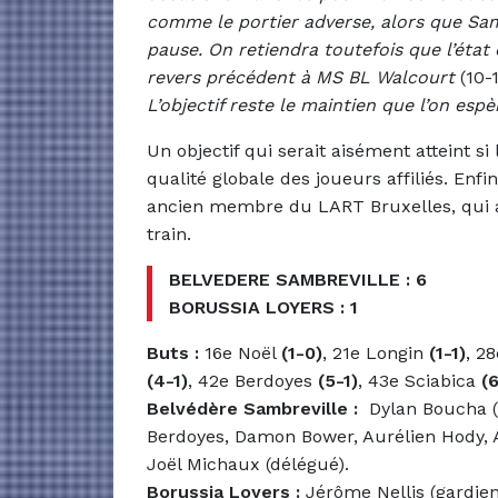
comme le portier adverse, alors que Samb
pause. On retiendra toutefois que l’état 
revers précédent à MS BL Walcourt
(10-
L’objectif reste le maintien que l’on esp
Un objectif qui serait aisément atteint si
qualité globale des joueurs affiliés. Enfin
ancien membre du LART Bruxelles, qui a r
train.
BELVEDERE SAMBREVILLE : 6
BORUSSIA LOYERS : 1
Buts :
16e Noël
(1-0)
, 21e Longin
(1-1)
, 2
(4-1)
, 42e Berdoyes
(5-1)
, 43e Sciabica
(6
Belvédère Sambreville :
Dylan Boucha (g
Berdoyes, Damon Bower, Aurélien Hody, A
Joël Michaux (délégué).
Borussia Loyers :
Jérôme Nellis (gardien)