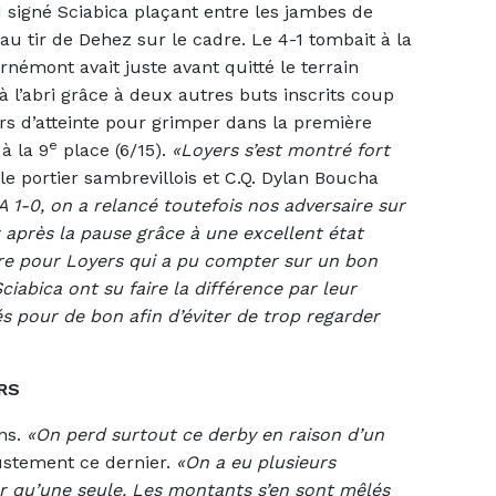
1 signé Sciabica plaçant entre les jambes de
au tir de Dehez sur le cadre. Le 4-1 tombait à la
némont avait juste avant quitté le terrain
à l’abri grâce à deux autres buts inscrits coup
ors d’atteinte pour grimper dans la première
e
à la 9
place (6/15).
«Loyers s’est montré fort
 le portier sambrevillois et C.Q. Dylan Boucha
A 1-0, on a relancé toutefois nos adversaire sur
r après la pause grâce à une excellent état
vère pour Loyers qui a pu compter sur un bon
iabica ont su faire la différence par leur
s pour de bon afin d’éviter de trop regarder
RS
ons.
«On perd surtout ce derby en raison d’un
justement ce dernier.
«On a eu plusieurs
r qu’une seule. Les montants s’en sont mêlés