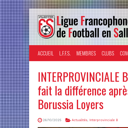
ACCUEIL
L.F.F.S.
MEMBRES
CLUBS
COM
INTERPROVINCIALE B 
fait la différence apr
Borussia Loyers
26/10/2025
Actualités
,
Interprovinciale B