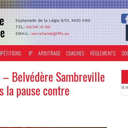
Esplanade de la Légia 9/01, 4430 ANS
TEL:
04/341 41 94
EMAIL:
secretariat@lffs.eu
PÉTITIONS
IP
ARBITRAGE
COACHES
RÈGLEMENTS
DO
– Belvédère Sambreville
ès la pause contre
Il 