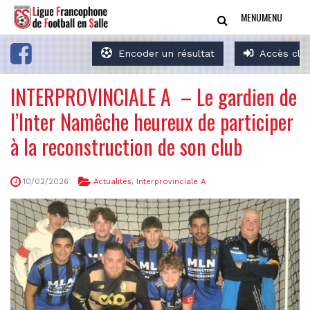
MENU
MENU
Encoder un résultat
Accès clu
INTERPROVINCIALE A – Le gardien de
l’Inter Namêche heureux de participer
à la reconstruction de son club
10/02/2026
Actualités
,
Interprovinciale A