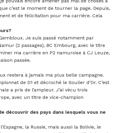
 je pouvais encore amener pas mal de choses à
e que c’est le moment de tourner la page. Depuis,
ent et de félicitation pour ma carrière. Cela
ours?
Gembloux. Je suis passé notamment par
Namur (2 passages), BC Embourg, avec le titre
rminer ma carrière en P2 namuroise à CJ Leuze,
saison passée.
ux restera à jamais ma plus belle campagne.
ionnat de D1 et décroché le Soulier d’Or. C’est
le a pris de l’ampleur. J’ai vécu trois
pe, avec un titre de vice-champion
 de découvrir des pays dans lesquels vous ne
l’Espagne, la Russie, mais aussi la Bolivie, le