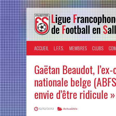
ACCUEIL
L.F.F.S.
MEMBRES
CLUBS
COM
Gaëtan Beaudot, l’ex-c
nationale belge (ABFS)
envie d’être ridicule »
12/12/2013
Actualités