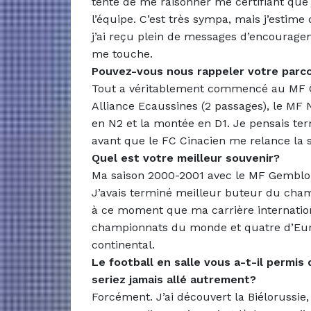
tenté de me raisonner me certifiant que
l’équipe. C’est très sympa, mais j’estim
j’ai reçu plein de messages d’encouragem
me touche.
Pouvez-vous nous rappeler votre parc
Tout a véritablement commencé au MF 
Alliance Ecaussines (2 passages), le MF 
en N2 et la montée en D1. Je pensais te
avant que le FC Cinacien me relance la 
Quel est votre meilleur souvenir?
Ma saison 2000-2001 avec le MF Gemblo
J’avais terminé meilleur buteur du champ
à ce moment que ma carrière internationa
championnats du monde et quatre d’Euro
continental.
Le football en salle vous a-t-il permis
seriez jamais allé autrement?
Forcément. J’ai découvert la Biélorussie, 