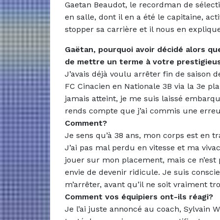
Gaetan Beaudot, le recordman de sélectio
en salle, dont il en a été le capitaine, a
stopper sa carrière et il nous en explique
Gaëtan, pourquoi avoir décidé alors qu
de mettre un terme à votre prestigieus
J’avais déjà voulu arrêter fin de saison 
FC Cinacien en Nationale 3B via la 3e pl
jamais atteint, je me suis laissé embar
rends compte que j’ai commis une erreu
Comment?
Je sens qu’à 38 ans, mon corps est en tra
J’ai pas mal perdu en vitesse et ma vivac
jouer sur mon placement, mais ce n’est pl
envie de devenir ridicule. Je suis conscie
m’arrêter, avant qu’il ne soit vraiment tr
Comment vos équipiers ont-ils réagi?
Je l’ai juste annoncé au coach, Sylvain