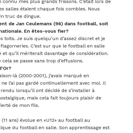
ai connu mes plus grands frissons. C’était lors de
 salles étaient chaque fois combles. Nous
Un truc de dingue.
lent de Jan Ceulemans (96) dans football, soit
 nationale. En êtes-vous fier?
s toits. Je suis quelqu’un d’assez discret et je
lagorneries. C’est sur que le football en salle
 et qu’il mériterait davantage de considération.
 cela se passe sans trop d’effusions.
d’Or?
 saison-là (2000-2001), j’avais marqué en
e l’ai pas gardé continuellement avec moi. Il
rendu lorsqu’il ont décidé de s’installer à
stalgique, mais cela fait toujours plaisir de
fierté de mon fils.
 (11 ans) évolue en «U12» au football au
atique du football en salle. Son apprentissage est