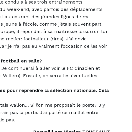
 le conduis à ses trois entraînements
du week-end, avec parfois des déplacements
est au courant des grandes lignes de ma
us jeune à l’école, comme j’étais souvent parti
Europe, il répondait à sa maîtresse lorsqu’on lui
métier: footballeur (rires). J’ai envie
r je n’ai pas eu vraiment l’occasion de les voir
football en salle?
Je continuerai à aller voir le FC Cinacien et
 Willem). Ensuite, on verra les éventuelles
ées pour reprendre la sélection nationale. Cela
’étais wallon… Si l’on me proposait le poste? J’y
rais pas la porte. J’ai porté ce maillot entre
ie pas.
Recueilli par Nicolas TOUSSAINT