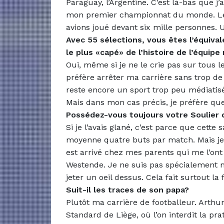
Paraguay, l’Argentine. C’est là-bas que j’
mon premier championnat du monde. Les
avions joué devant six mille personnes. 
Avec 55 sélections, vous êtes l’équiva
le plus «capé» de l’histoire de l’équipe
Oui, même si je ne le crie pas sur tous le
préfère arrêter ma carrière sans trop de f
reste encore un sport trop peu médiatisé
Mais dans mon cas précis, je préfère que
Possédez-vous toujours votre Soulier 
Si je l’avais glané, c’est parce que cette
moyenne quatre buts par match. Mais je n
est arrivé chez mes parents qui me l’ont 
Westende. Je ne suis pas spécialement no
jeter un oeil dessus. Cela fait surtout la 
Suit-il les traces de son papa?
Plutôt ma carrière de footballeur. Arthur
Standard de Liège, où l’on interdit la pr