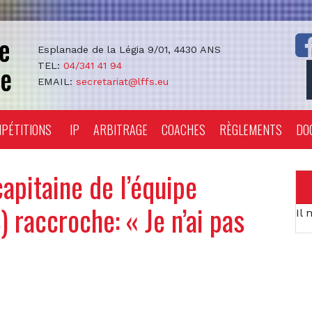
Esplanade de la Légia 9/01, 4430 ANS
TEL:
04/341 41 94
EMAIL:
secretariat@lffs.eu
PÉTITIONS
IP
ARBITRAGE
COACHES
RÈGLEMENTS
DO
apitaine de l’équipe
 raccroche: « Je n’ai pas
Il 