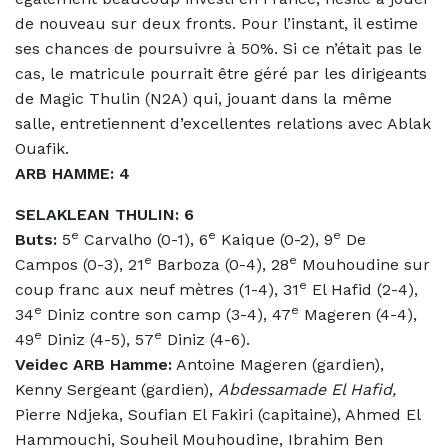
de nouveau sur deux fronts. Pour l’instant, il estime
ses chances de poursuivre à 50%. Si ce n’était pas le
cas, le matricule pourrait être géré par les dirigeants
de Magic Thulin (N2A) qui, jouant dans la même
salle, entretiennent d’excellentes relations avec Ablak
Ouafik.
ARB HAMME: 4
SELAKLEAN THULIN: 6
e
e
e
Buts:
5
Carvalho (0-1), 6
Kaique (0-2), 9
De
e
e
Campos (0-3), 21
Barboza (0-4), 28
Mouhoudine sur
e
coup franc aux neuf mètres (1-4), 31
El Hafid (2-4),
e
e
34
Diniz contre son camp (3-4), 47
Mageren (4-4),
e
e
49
Diniz (4-5), 57
Diniz (4-6).
Veidec ARB Hamme:
Antoine Mageren (gardien),
Kenny Sergeant (gardien),
Abdessamade El Hafid,
Pierre Ndjeka, Soufian El Fakiri (capitaine), Ahmed El
Hammouchi, Souheil Mouhoudine, Ibrahim Ben