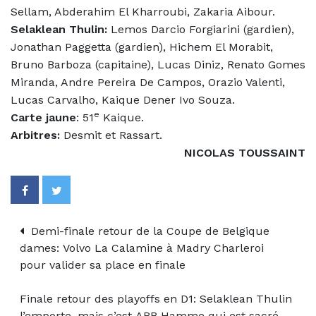
Sellam, Abderahim El Kharroubi, Zakaria Aibour.
Selaklean Thulin:
Lemos Darcio Forgiarini (gardien),
Jonathan Paggetta (gardien), Hichem El Morabit,
Bruno Barboza (capitaine), Lucas Diniz, Renato Gomes
Miranda, Andre Pereira De Campos, Orazio Valenti,
Lucas Carvalho, Kaique Dener Ivo Souza.
e
Carte jaune
: 51
Kaique.
Arbitres:
Desmit et Rassart.
NICOLAS TOUSSAINT
Demi-finale retour de la Coupe de Belgique
dames: Volvo La Calamine à Madry Charleroi
pour valider sa place en finale
Finale retour des playoffs en D1: Selaklean Thulin
l’emporte, mais c’est ARB Hamme qui est sacré