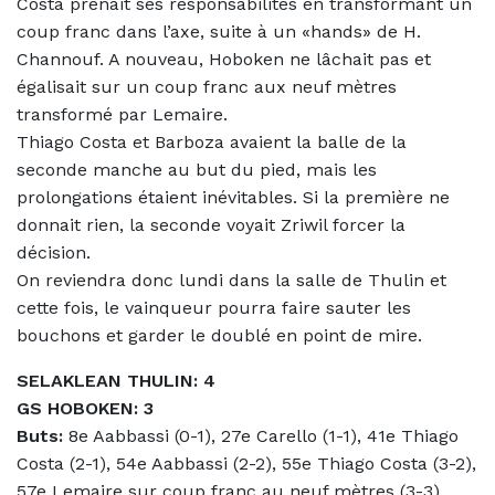
Costa prenait ses responsabilités en transformant un
coup franc dans l’axe, suite à un «hands» de H.
Channouf. A nouveau, Hoboken ne lâchait pas et
égalisait sur un coup franc aux neuf mètres
transformé par Lemaire.
Thiago Costa et Barboza avaient la balle de la
seconde manche au but du pied, mais les
prolongations étaient inévitables. Si la première ne
donnait rien, la seconde voyait Zriwil forcer la
décision.
On reviendra donc lundi dans la salle de Thulin et
cette fois, le vainqueur pourra faire sauter les
bouchons et garder le doublé en point de mire.
SELAKLEAN THULIN: 4
GS HOBOKEN: 3
Buts:
8e Aabbassi (0-1), 27e Carello (1-1), 41e Thiago
Costa (2-1), 54e Aabbassi (2-2), 55e Thiago Costa (3-2),
57e Lemaire sur coup franc au neuf mètres (3-3),