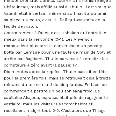
minute Leonardo Carello, actif en D1 à l’Union Belge à
Châtelineau, mais affilié aussi à Thulin. Il est vrai que
Valenti était incertain, même si au final il a pu tenir
sa place. Du coup, c’est El Filali qui «sautait» de la
feuille de match.
Contrairement à l’aller, c’est Hoboken qui entrait le
mieux dans la rencontre (0-1). Les Anversois
manquaient plus tard la conversion d’un penalty
botté par Lemaire pour une faute de main de Qoly et
arrêté par Bagibant. Thulin parvenait à remettre les
compteurs à zéro avant la pause: 1-1.
Dix minutes après la reprise, Thulin passait en tête
pour la première fois, mais se retrouvait déjà à treize
minutes du terme nanti de cinq fautes. En face, on
commençait à perdre un peu son sang froid. Le
capitaine Akajoua, expulsé, était prié de regagner le
vestiaire, mais les visiteurs s’accrochaient et
recollaient malgré tout: 2-2. C’est alors que Thiago