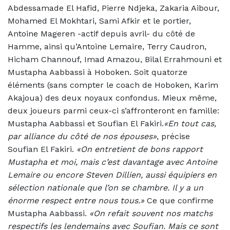
Abdessamade El Hafid, Pierre Ndjeka, Zakaria Aibour,
Mohamed El Mokhtari, Sami Afkir et le portier,
Antoine Mageren -actif depuis avril- du côté de
Hamme, ainsi qu’Antoine Lemaire, Terry Caudron,
Hicham Channouf, Imad Amazou, Bilal Errahmouni et
Mustapha Aabbassi à Hoboken. Soit quatorze
éléments (sans compter le coach de Hoboken, Karim
Akajoua) des deux noyaux confondus. Mieux même,
deux joueurs parmi ceux-ci s’affronteront en famille:
Mustapha Aabbassi et Soufian El Fakiri.
«En tout cas,
par alliance du côté de nos épouses»
, précise
Soufian El Fakiri.
«On entretient de bons rapport
Mustapha et moi, mais c’est davantage avec Antoine
Lemaire ou encore Steven Dillien, aussi équipiers en
sélection nationale que l’on se chambre. Il y a un
énorme respect entre nous tous.»
Ce que confirme
Mustapha Aabbassi.
«On refait souvent nos matchs
respectifs les lendemains avec Soufian. Mais ce sont