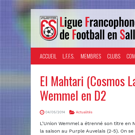
ACCUEIL
L.F.F.S.
MEMBRES
CLUBS
COM
El Mahtari (Cosmos La
Wemmel en D2
04/05/2014
Actualités
L’Union Wemmel a étrenné son titre en N
la saison au Purple Auvelais (2-5). On se