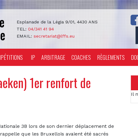
Esplanade de la Légia 9/01, 4430 ANS
TEL:
04/341 41 94
EMAIL:
secretariat@lffs.eu
PÉTITIONS
IP
ARBITRAGE
COACHES
RÈGLEMENTS
DO
eken) 1er renfort de
Il 
ationale 3B lors de son dernier déplacement de
 rappelle que les Bruxellois avaient été sacrés