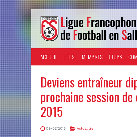
ACCUEIL
L.F.F.S.
MEMBRES
CLUBS
COM
Deviens entraîneur dip
prochaine session de
2015
09/07/2015
Actualités