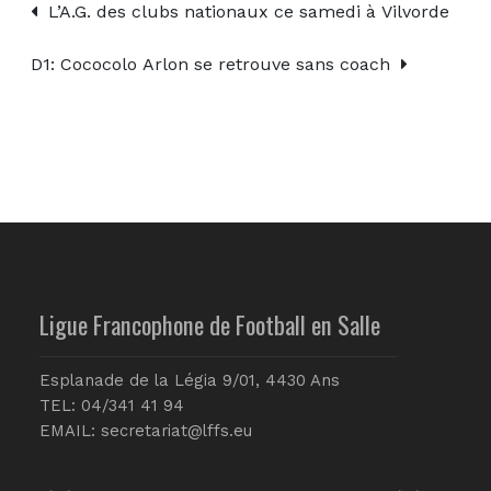
L’A.G. des clubs nationaux ce samedi à Vilvorde
D1: Cococolo Arlon se retrouve sans coach
Ligue Francophone de Football en Salle
Esplanade de la Légia 9/01, 4430 Ans
TEL: 04/341 41 94
EMAIL:
secretariat@lffs.eu