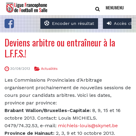
MENU
MENU
Encoder un résultat
Accès clu
Deviens arbitre ou entraîneur à la
L.F.F.S.!
30/08/2013
Actualités
Les Commissions Provinciales d’Arbitrage
organiseront prochainement de nouvelles sessions de
cours pour candidats arbitres. Voici les dates,
province par province:
Brabant Wallon/Bruxelles-Capitale:
8, 9, 15 et 16
octobre 2013. Contact: Louis MICHIELS.
0479/74.32.53, e-mail:
michiels-louis@skynet.be
Province de Hainaut:
2, 3, 9 et 10 octobre 2013.