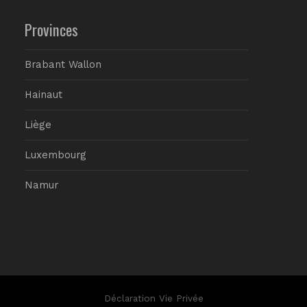
Provinces
Brabant Wallon
Hainaut
Liège
Luxembourg
Namur
Déclaration Vie Privée