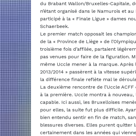
du Brabant Wallon/Bruxelles-Capitale, 
n’étant organisé dans le Namurois et a
participé à la « Finale Ligue » dames no
Schaerbeek.
Le premier match opposait les champio
de la « Province de Liège » de l’Olympiqu
troisième fois d’affilée, partaient légèr
pas venues pour faire de la figuration.
même Uccle mener à la marque. Après la
2013/2014 » passèrent à la vitesse supér
la différence finale reflète mal le déro
La deuxième rencontre de l’Uccle ACFF
à la première. Uccle montra à nouveau, l
capable. Ici aussi, les Bruxelloises men
pour elles, la suite fut plus difficile. Aya
bien entendu sentir en fin de match, sans
blessures diverses. Elles purent quitter 
certainement dans les années qui vienne