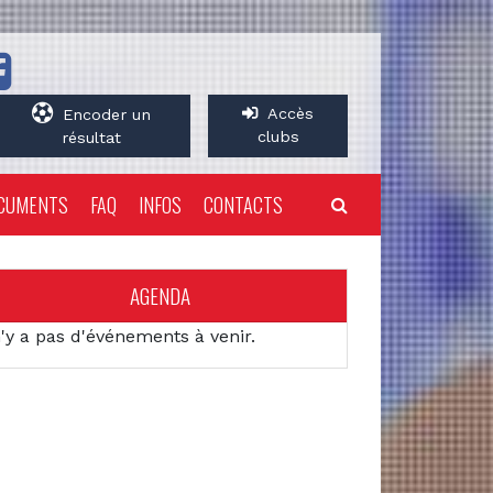
Accès
Encoder un
clubs
résultat
CUMENTS
FAQ
INFOS
CONTACTS
AGENDA
n'y a pas d'événements à venir.