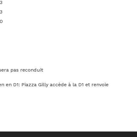
3
3
0
sera pas reconduit
n en D1: Piazza Gilly accède à la D1 et renvoie