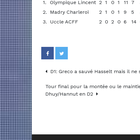
1.
Olympique Lincent
2
1
0
1
11
7
2.
Madry Charleroi
2
1
0
1
9
5
3.
Uccle ACFF
2
0
2
0
6
14
D1: Greco a sauvé Hasselt mais il ne 
Tour final pour la montée ou le maintie
Dhuy/Hannut en D2