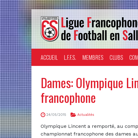
ACCUEIL
L.F.F.S.
MEMBRES
CLUBS
COM
Dames: Olympique Li
francophone
24/05/2015
Actualités
Olympique Lincent a remporté, au compl
championnat francophone des dames auq