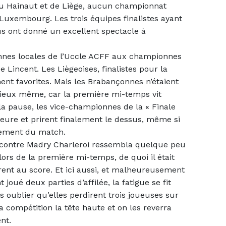
du Hainaut et de Liège, aucun championnat
u Luxembourg.
Les trois équipes finalistes ayant
us ont donné un excellent spectacle à
nnes locales de l’Uccle ACFF aux championnes
e Lincent. Les Liègeoises, finalistes pour la
ement favorites. Mais les Brabançonnes n’étaient
 Mieux même, car la première mi-temps vit
 pause, les vice-championnes de la « Finale
ieure et prirent finalement le dessus, même si
ulement du match.
 contre Madry Charleroi ressembla quelque peu
ors de la première mi-temps, de quoi il était
èrent au score. Et ici aussi, et malheureusement
nt joué deux parties d’affilée, la fatigue se fit
 oublier qu’elles perdirent trois joueuses sur
la compétition la tête haute et on les reverra
nt.