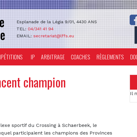
Esplanade de la Légia 9/01, 4430 ANS
TEL:
04/341 41 94
EMAIL:
secretariat@lffs.eu
PÉTITIONS
IP
ARBITRAGE
COACHES
RÈGLEMENTS
DO
ncent champion
Il 
exe sportif du Crossing à Schaerbeek, le
uel participaient les champions des Provinces