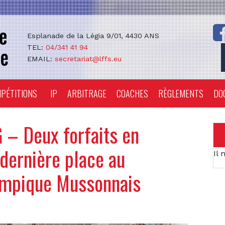
Esplanade de la Légia 9/01, 4430 ANS
TEL:
04/341 41 94
EMAIL:
secretariat@lffs.eu
PÉTITIONS
IP
ARBITRAGE
COACHES
RÈGLEMENTS
DO
 Deux forfaits en
dernière place au
Il 
ympique Mussonnais