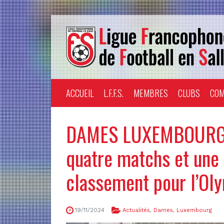
ACCUEIL
L.F.F.S.
MEMBRES
CLUBS
COM
DAMES LUXEMBOURG –
quatre matchs et une 
classement pour l’Ol
19/11/2024
Actualités
,
Dames
,
Luxembourg