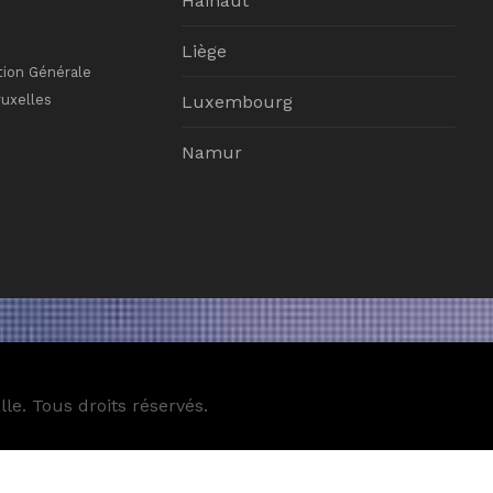
Hainaut
Liège
tion Générale
ruxelles
Luxembourg
Namur
le. Tous droits réservés.