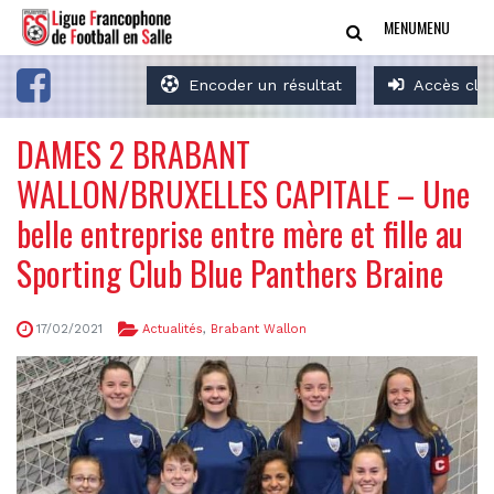
MENU
MENU
Encoder un résultat
Accès clu
DAMES 2 BRABANT
WALLON/BRUXELLES CAPITALE – Une
belle entreprise entre mère et fille au
Sporting Club Blue Panthers Braine
17/02/2021
Actualités
,
Brabant Wallon