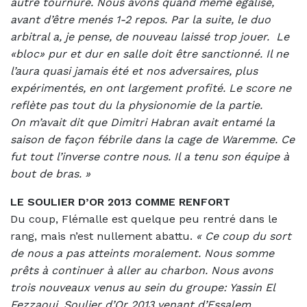
autre tournure. Nous avons quand même égalisé,
avant d’être menés 1-2 repos. Par la suite, le duo
arbitral a, je pense, de nouveau laissé trop jouer.
Le
«bloc» pur et dur en salle doit être sanctionné. Il ne
l’aura quasi jamais été et nos adversaires, plus
expérimentés, en ont largement profité. Le score ne
reflète pas tout du la physionomie de la partie.
On m’avait dit que Dimitri Habran avait entamé la
saison de façon fébrile dans la cage de Waremme. Ce
fut tout l’inverse contre nous. Il a tenu son équipe à
bout de bras. »
LE SOULIER D’OR 2013 COMME RENFORT
Du coup, Flémalle est quelque peu rentré dans le
rang, mais n’est nullement abattu.
«
Ce coup du sort
de nous a pas atteints moralement. Nous somme
prêts à continuer à aller au charbon. Nous avons
trois nouveaux venus au sein du groupe: Yassin El
Fezzaoui, Soulier d’Or 2013 venant d’Essalem