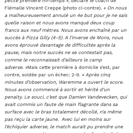
petite première mi-temps »,
déclare le coach de
Flémalle Vincent Creppe (photo ci-contre).
« On nous
a malheureusement annulé un 4e but pour je ne sais
quelle raison et nous avons manqué deux coup
francs aux neuf mètres. Nous avons enchaîné par un
succès à Pizza Gilly (4-5). A l’inverse de Mons, nous
avons éprouvé davantage de difficultés après la
pause, mais notre succès ne se contestait pas,
comme le reconnaissait d’ailleurs le camp
adverse. »
Mais cette première à domicile s’est, par
contre, soldée par un échec: 2-9.
«
Après cinq
minutes d’observation, Waremme a ouvert le score.
Nous avons commencé à sortir et hérité d’un
penalty. Le souci, c’est que Damien Vandevecken, qui
avait commis un faute de main flagrante dans sa
surface avec le bras totalement décollé, n’a même
pas reçu la carte jaune.
Avec lui en moins sur
l’échiquier adverse, le match aurait pu prendre une