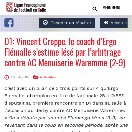
MENU
MENU
Encoder un résultat
Accès clu
D1: Vincent Creppe, le coach d’Ergo
Flémalle s’estime lésé par l’arbitrage
contre AC Menuiserie Waremme (2-9)
22/09/2015
Actualités
C’est avec un bilan de 3 trois points sur 4 qu’Ergo
Flémalle, champion en titre de Nationale 2B à l’ABFS,
disputait sa première rencontre en D1 dans sa salle à
l’occasion du derby contre AC Menuiserie Waremme.
«
On a débuté par un nul à Flamengo Mons (3-3), en
revenant dans le coup en seconde période, après une