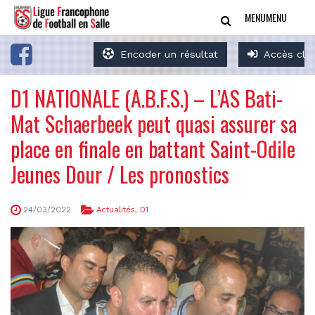
MENU
MENU
Encoder un résultat
Accès clu
D1 NATIONALE (A.B.F.S.) – L’AS Bati-
Mat Schaerbeek peut quasi assurer sa
place en finale en battant Saint-Odile
Jeunes Dour / Les pronostics
24/03/2022
Actualités
,
D1