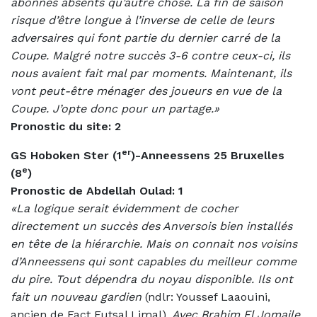
abonnés absents qu’autre chose. La fin de saison
risque d’être longue à l’inverse de celle de leurs
adversaires qui font partie du dernier carré de la
Coupe. Malgré notre succès 3-6 contre ceux-ci, ils
nous avaient fait mal par moments. Maintenant, ils
vont peut-être ménager des joueurs en vue de la
Coupe. J’opte donc pour un partage.»
Pronostic du site: 2
er
GS Hoboken Ster (1
)-Anneessens 25 Bruxelles
e
(8
)
Pronostic de Abdellah Oulad: 1
«La logique serait évidemment de cocher
directement un succès des Anversois bien installés
en tête de la hiérarchie. Mais on connait nos voisins
d’Anneessens qui sont capables du meilleur comme
du pire. Tout dépendra du noyau disponible. Ils ont
fait un nouveau gardien
(ndlr: Youssef Laaouini,
ancien de Fact Futsal Limal)
. Avec Brahim El Jomaile