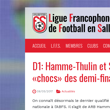
ACCUEIL
L.F.F.S.
MEMBRES
CLUBS
COM
D1: Hamme-Thulin et
«chocs» des demi-fina
06/05/2017
Actualités
On connaît désormais le dernier qualifié
nationale à l’ABFS. Il s’agit de ARB Hamm