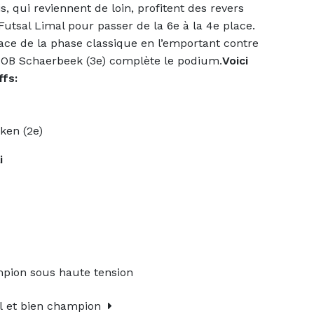
, qui reviennent de loin, profitent des revers
tsal Limal pour passer de la 6e à la 4e place.
ace de la phase classique en l’emportant contre
SNOB Schaerbeek (3e) complète le podium.
Voici
ffs:
ken (2e)
i
mpion sous haute tension
el et bien champion