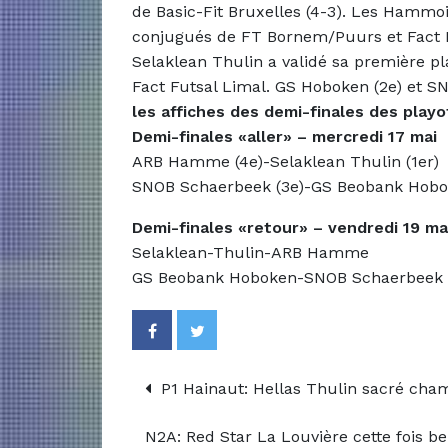
de Basic-Fit Bruxelles (4-3). Les Hammois
conjugués de FT Bornem/Puurs et Fact Fu
Selaklean Thulin a validé sa première pl
Fact Futsal Limal. GS Hoboken (2e) et 
les affiches des demi-finales des playo
Demi-finales «aller» – mercredi 17 mai
ARB Hamme (4e)-Selaklean Thulin (1er)
SNOB Schaerbeek (3e)-GS Beobank Hobo
Demi-finales «retour» – vendredi 19 ma
Selaklean-Thulin-ARB Hamme
GS Beobank Hoboken-SNOB Schaerbeek
P1 Hainaut: Hellas Thulin sacré cha
N2A: Red Star La Louvière cette fois b