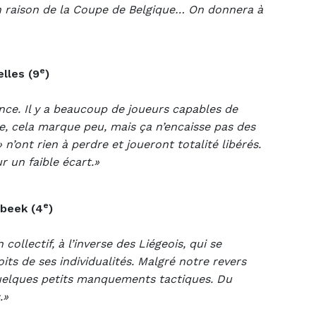
n raison de la Coupe de Belgique… On donnera à
e
lles (9
)
ce. Il y a beaucoup de joueurs capables de
ce, cela marque peu, mais ça n’encaisse pas des
n’ont rien à perdre et joueront totalité libérés.
ur un faible écart.»
e
rbeek (4
)
llectif, à l’inverse des Liégeois, qui se
its de ses individualités. Malgré notre revers
quelques petits manquements tactiques. Du
.»