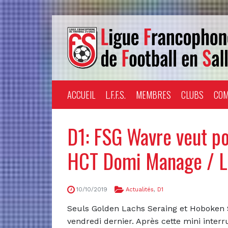
ACCUEIL
L.F.F.S.
MEMBRES
CLUBS
COM
D1: FSG Wavre veut po
HCT Domi Manage / L
10/10/2019
Actualités
,
D1
Seuls Golden Lachs Seraing et Hoboken Ste
vendredi dernier. Après cette mini inter