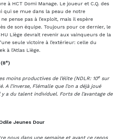
e à HCT Domi Manage. Le joueur et C.Q. des
lui qui se mue dans la peau de notre
ne pense pas à l’exploit, mais il espère
s de son équipe. Toujours pour ce dernier, le
CHU Liège devrait revenir aux vainqueurs de la
une seule victoire à l’extérieur: celle du
 à l’Atlas Liège.
e
 (8
)
e
es moins productives de l’élite (NDLR: 10
sur
é. A l’inverse, Flémalle que l’on a déjà joué
y a du talent individuel. Forts de l’avantage de
Odile Jeunes Dour
tre nous dans une semaine et avant ce repos