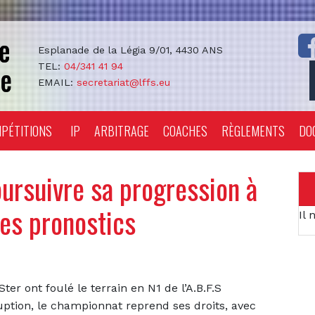
Esplanade de la Légia 9/01, 4430 ANS
TEL:
04/341 41 94
EMAIL:
secretariat@lffs.eu
PÉTITIONS
IP
ARBITRAGE
COACHES
RÈGLEMENTS
DO
ursuivre sa progression à
es pronostics
Il 
r ont foulé le terrain en N1 de l’A.B.F.S
ruption, le championnat reprend ses droits, avec