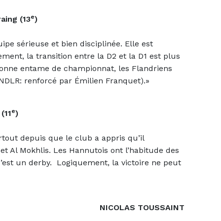
e
aing (13
)
pe sérieuse et bien disciplinée. Elle est
ment, la transition entre la D2 et la D1 est plus
 bonne entame de championnat, les Flandriens
 (NDLR: renforcé par Émilien Franquet).»
e
(11
)
out depuis que le club a appris qu’il
 et Al Mokhlis. Les Hannutois ont l’habitude des
’est un derby. Logiquement, la victoire ne peut
NICOLAS TOUSSAINT