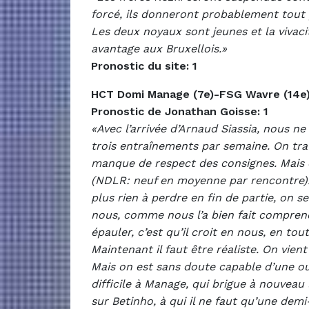
forcé, ils donneront probablement tout p
Les deux noyaux sont jeunes et la vivaci
avantage aux Bruxellois.»
Pronostic du site: 1
HCT Domi Manage (7e)-FSG Wavre (14e
Pronostic de Jonathan Goisse: 1
«Avec l’arrivée d’Arnaud Siassia, nous 
trois entraînements par semaine. On trava
manque de respect des consignes. Mais 
(NDLR: neuf en moyenne par rencontre). C
plus rien à perdre en fin de partie, on se 
nous, comme nous l’a bien fait comprend
épauler, c’est qu’il croit en nous, en to
Maintenant il faut être réaliste. On vien
Mais on est sans doute capable d’une ou 
difficile à Manage, qui brigue à nouvea
sur Betinho, à qui il ne faut qu’une dem