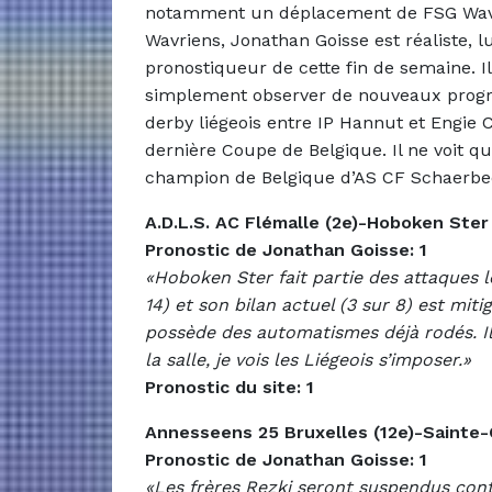
notamment un déplacement de FSG Wavr
Wavriens, Jonathan Goisse est réaliste, 
pronostiqueur de cette fin de semaine. Il 
simplement observer de nouveaux progrè
derby liégeois entre IP Hannut et Engie 
dernière Coupe de Belgique. Il ne voit qu’
champion de Belgique d’AS CF Schaerbeek
A.D.L.S. AC Flémalle (2e)-Hoboken Ster
Pronostic de Jonathan Goisse: 1
«Hoboken Ster fait partie des attaques l
14) et son bilan actuel (3 sur 8) est mitig
possède des automatismes déjà rodés. Il 
la salle, je vois les Liégeois s’imposer.»
Pronostic du site: 1
Annesseens 25 Bruxelles (12e)-Sainte-
Pronostic de Jonathan Goisse: 1
«Les frères Rezki seront suspendus con