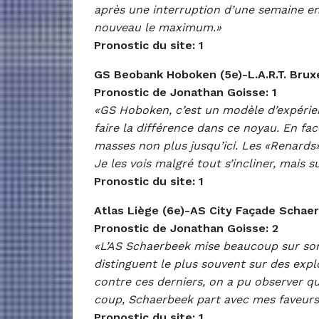
après une interruption d’une semaine e
nouveau le maximum.»
Pronostic du site: 1
GS Beobank Hoboken (5e)-L.A.R.T. Bruxe
Pronostic de Jonathan Goisse: 1
«GS Hoboken, c’est un modèle d’expérien
faire la différence dans ce noyau. En fa
masses non plus jusqu’ici. Les «Renards» 
Je les vois malgré tout s’incliner, mais s
Pronostic du site: 1
Atlas Liège (6e)-AS City Façade Schae
Pronostic de Jonathan Goisse: 2
«L’AS Schaerbeek mise beaucoup sur son co
distinguent le plus souvent sur des explo
contre ces derniers, on a pu observer 
coup, Schaerbeek part avec mes faveurs
Pronostic du site: 1