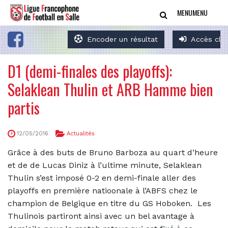
MENU
MENU
Encoder un résultat
Accès clu
D1 (demi-finales des playoffs):
Selaklean Thulin et ARB Hamme bien
partis
12/05/2016
Actualités
Grâce à des buts de Bruno Barboza au quart d’heure
et de de Lucas Diniz à l’ultime minute, Selaklean
Thulin s’est imposé 0-2 en demi-finale aller des
playoffs en première natioonale à l’ABFS chez le
champion de Belgique en titre du GS Hoboken. Les
Thulinois partiront ainsi avec un bel avantage à