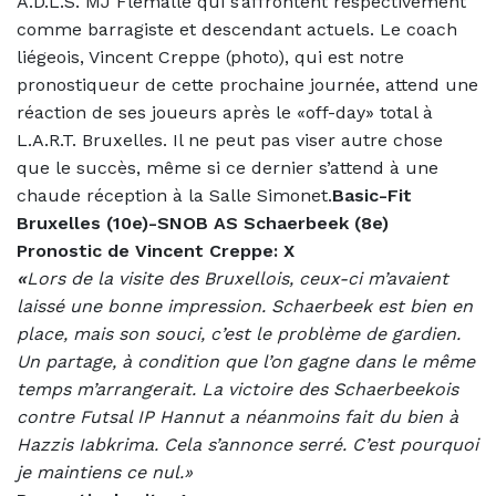
A.D.L.S. MJ Flémalle qui s’affrontent respectivement
comme barragiste et descendant actuels. Le coach
liégeois, Vincent Creppe (photo), qui est notre
pronostiqueur de cette prochaine journée, attend une
réaction de ses joueurs après le «off-day» total à
L.A.R.T. Bruxelles. Il ne peut pas viser autre chose
que le succès, même si ce dernier s’attend à une
chaude réception à la Salle Simonet.
Basic-Fit
Bruxelles (10e)-SNOB AS Schaerbeek (8e)
Pronostic de Vincent Creppe: X
«
Lors de la visite des Bruxellois, ceux-ci m’avaient
laissé une bonne impression. Schaerbeek est bien en
place, mais son souci, c’est le problème de gardien.
Un partage, à condition que l’on gagne dans le même
temps m’arrangerait. La victoire des Schaerbeekois
contre Futsal IP Hannut a néanmoins fait du bien à
Hazzis Iabkrima. Cela s’annonce serré. C’est pourquoi
je maintiens ce nul.»