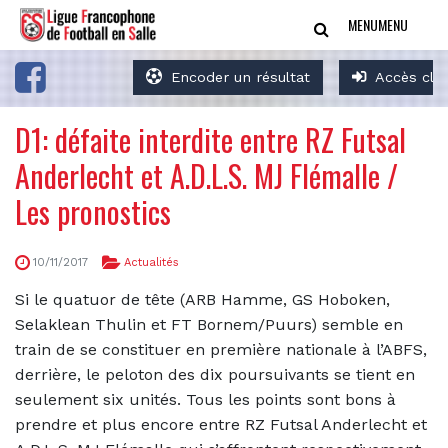
MENU
MENU
Encoder un résultat
Accès clu
D1: défaite interdite entre RZ Futsal
Anderlecht et A.D.L.S. MJ Flémalle /
Les pronostics
10/11/2017
Actualités
Si le quatuor de tête (ARB Hamme, GS Hoboken,
Selaklean Thulin et FT Bornem/Puurs) semble en
train de se constituer en première nationale à l’ABFS,
derrière, le peloton des dix poursuivants se tient en
seulement six unités. Tous les points sont bons à
prendre et plus encore entre RZ Futsal Anderlecht et