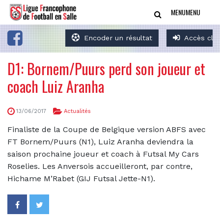
MENU
MENU
Encoder un résultat
Accès clu
D1: Bornem/Puurs perd son joueur et
coach Luiz Aranha
13/06/2017
Actualités
Finaliste de la Coupe de Belgique version ABFS avec
FT Bornem/Puurs (N1), Luiz Aranha deviendra la
saison prochaine joueur et coach à Futsal My Cars
Roselies. Les Anversois accueilleront, par contre,
Hichame M’Rabet (GIJ Futsal Jette-N1).