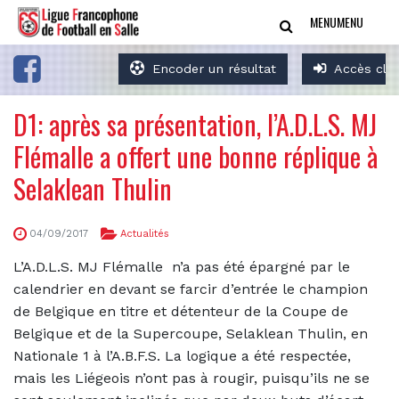
MENU
MENU
Encoder un résultat
Accès clu
D1: après sa présentation, l’A.D.L.S. MJ
Flémalle a offert une bonne réplique à
Selaklean Thulin
04/09/2017
Actualités
L’A.D.L.S. MJ Flémalle
n’a pas été épargné par le
calendrier en devant se farcir d’entrée le champion
de Belgique en titre et détenteur de la Coupe de
Belgique et de la Supercoupe, Selaklean Thulin, en
Nationale 1 à l’A.B.F.S. La logique a été respectée,
mais les Liégeois n’ont pas à rougir, puisqu’ils ne se