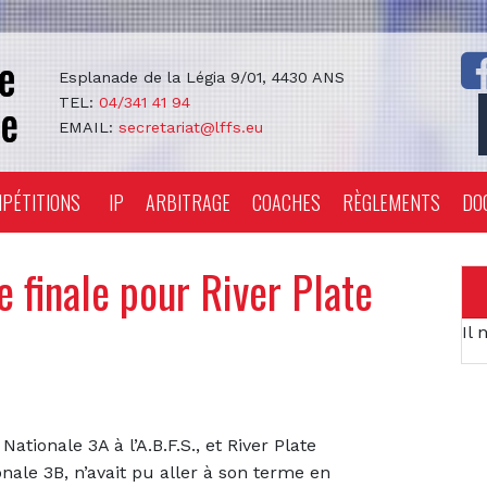
Esplanade de la Légia 9/01, 4430 ANS
TEL:
04/341 41 94
EMAIL:
secretariat@lffs.eu
PÉTITIONS
IP
ARBITRAGE
COACHES
RÈGLEMENTS
DO
 finale pour River Plate
Il 
tionale 3A à l’A.B.F.S., et River Plate
onale 3B, n’avait pu aller à son terme en