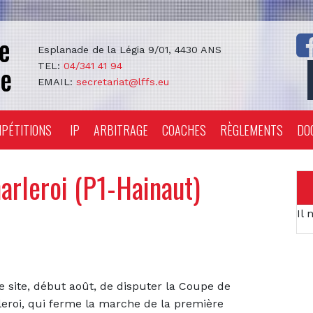
Esplanade de la Légia 9/01, 4430 ANS
TEL:
04/341 41 94
EMAIL:
secretariat@lffs.eu
PÉTITIONS
IP
ARBITRAGE
COACHES
RÈGLEMENTS
DO
arleroi (P1-Hainaut)
Il 
re site, début août, de disputer la Coupe de
leroi, qui ferme la marche de la première