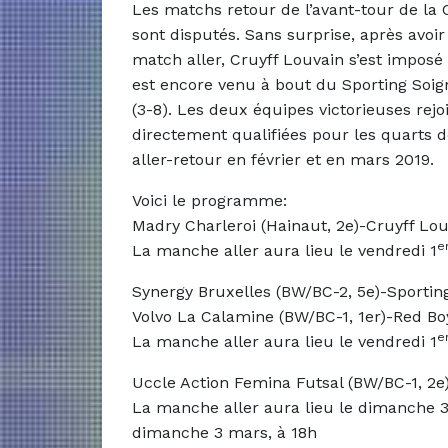
Les matchs retour de l’avant-tour de la 
sont disputés. Sans surprise, après avo
match aller, Cruyff Louvain s’est imposé 
est encore venu à bout du Sporting Soigni
(3-8). Les deux équipes victorieuses rejo
directement qualifiées pour les quarts de
aller-retour en février et en mars 2019.
Voici le programme:
Madry Charleroi (Hainaut, 2e)-Cruyff Lo
e
La manche aller aura lieu le vendredi 1
Synergy Bruxelles (BW/BC-2, 5e)-Sporting
Volvo La Calamine (BW/BC-1, 1er)-Red Boy
e
La manche aller aura lieu le vendredi 1
Uccle Action Femina Futsal (BW/BC-1, 2e
La manche aller aura lieu le dimanche 3 f
dimanche 3 mars, à 18h