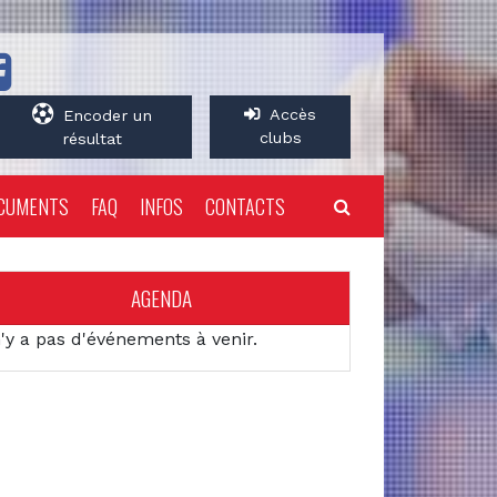
Accès
Encoder un
clubs
résultat
CUMENTS
FAQ
INFOS
CONTACTS
AGENDA
n'y a pas d'événements à venir.