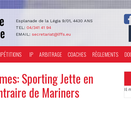
Esplanade de la Légia 9/01, 4430 ANS
TEL:
04/341 41 94
EMAIL:
secretariat@lffs.eu
PÉTITIONS
IP
ARBITRAGE
COACHES
RÈGLEMENTS
DO
mes: Sporting Jette en
ntraire de Mariners
Il 