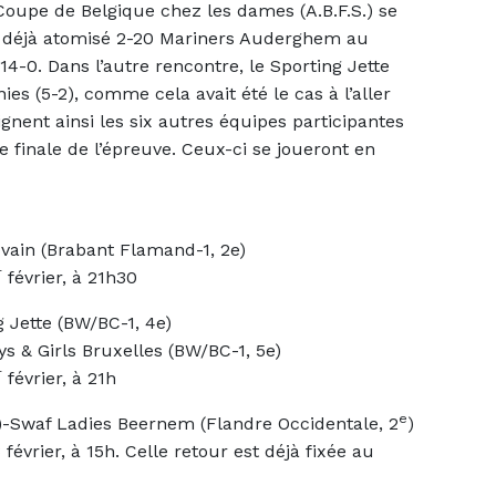
Coupe de Belgique chez les dames (A.B.F.S.) se
ir déjà atomisé 2-20 Mariners Auderghem au
14-0. Dans l’autre rencontre, le Sporting Jette
es (5-2), comme cela avait été le cas à l’aller
ignent ainsi les six autres équipes participantes
 finale de l’épreuve. Ceux-ci se joueront en
uvain (Brabant Flamand-1, 2e)
r
février, à 21h30
 Jette (BW/BC-1, 4e)
s & Girls Bruxelles (BW/BC-1, 5e)
r
février, à 21h
e
)-Swaf Ladies Beernem (Flandre Occidentale, 2
)
évrier, à 15h. Celle retour est déjà fixée au