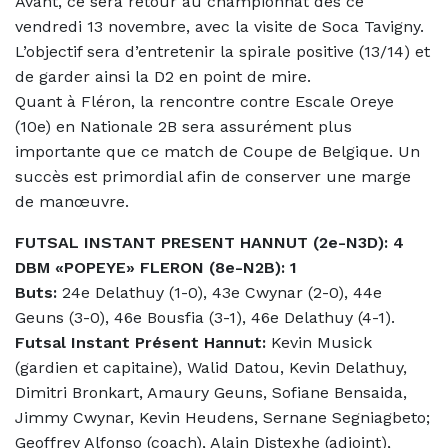
Avant, ce sera retour au championnat dès ce
vendredi 13 novembre, avec la visite de Soca Tavigny.
L’objectif sera d’entretenir la spirale positive (13/14) et
de garder ainsi la D2 en point de mire.
Quant à Fléron, la rencontre contre Escale Oreye
(10e) en Nationale 2B sera assurément plus
importante que ce match de Coupe de Belgique. Un
succès est primordial afin de conserver une marge
de manœuvre.
FUTSAL INSTANT PRESENT HANNUT (2e-N3D): 4
DBM «POPEYE» FLERON (8e-N2B): 1
Buts:
24e Delathuy (1-0), 43e Cwynar (2-0), 44e
Geuns (3-0), 46e Bousfia (3-1), 46e Delathuy (4-1).
Futsal Instant Présent Hannut:
Kevin Musick
(gardien et capitaine), Walid Datou, Kevin Delathuy,
Dimitri Bronkart, Amaury Geuns, Sofiane Bensaida,
Jimmy Cwynar, Kevin Heudens, Sernane Segniagbeto;
Geoffrey Alfonso (coach), Alain Distexhe (adjoint),