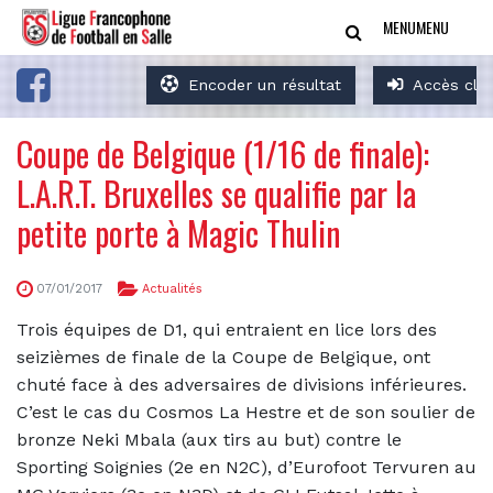
MENU
MENU
Encoder un résultat
Accès clu
Coupe de Belgique (1/16 de finale):
L.A.R.T. Bruxelles se qualifie par la
petite porte à Magic Thulin
07/01/2017
Actualités
Trois équipes de D1, qui entraient en lice lors des
seizièmes de finale de la Coupe de Belgique, ont
chuté face à des adversaires de divisions inférieures.
C’est le cas du Cosmos La Hestre et de son soulier de
bronze Neki Mbala (aux tirs au but) contre le
Sporting Soignies (2e en N2C), d’Eurofoot Tervuren au