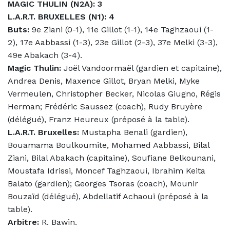
MAGIC THULIN (N2A): 3
L.A.R.T. BRUXELLES (N1): 4
Buts:
9e Ziani (0-1), 11e Gillot (1-1), 14e Taghzaoui (1-
2), 17e Aabbassi (1-3), 23e Gillot (2-3), 37e Melki (3-3),
49e Abakach (3-4).
Magic Thulin:
Joël Vandoormaël (gardien et capitaine),
Andrea Denis, Maxence Gillot, Bryan Melki, Myke
Vermeulen, Christopher Becker, Nicolas Giugno, Régis
Herman; Frédéric Saussez (coach), Rudy Bruyère
(délégué), Franz Heureux (préposé à la table).
L.A.R.T. Bruxelles:
Mustapha Benali (gardien),
Bouamama Boulkoumite, Mohamed Aabbassi, Bilal
Ziani, Bilal Abakach (capitaine), Soufiane Belkounani,
Moustafa Idrissi, Moncef Taghzaoui, Ibrahim Keita
Balato (gardien); Georges Tsoras (coach), Mounir
Bouzaïd (délégué), Abdellatif Achaoui (préposé à la
table).
Arbitre:
R. Bawin.