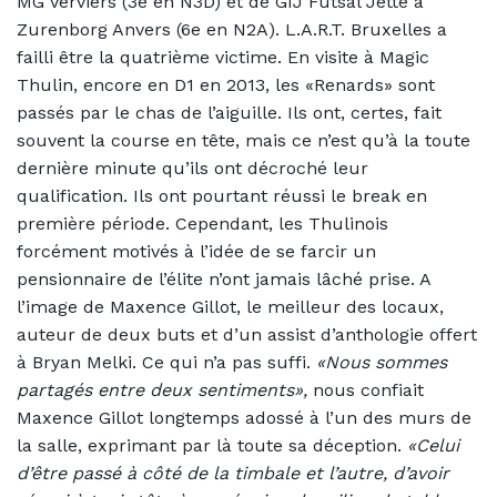
MG Verviers (3e en N3D) et de GIJ Futsal Jette à
Zurenborg Anvers (6e en N2A). L.A.R.T. Bruxelles a
failli être la quatrième victime. En visite à Magic
Thulin, encore en D1 en 2013, les «Renards» sont
passés par le chas de l’aiguille. Ils ont, certes, fait
souvent la course en tête, mais ce n’est qu’à la toute
dernière minute qu’ils ont décroché leur
qualification.
Ils ont pourtant réussi le break en
première période. Cependant, les Thulinois
forcément motivés à l’idée de se farcir un
pensionnaire de l’élite n’ont jamais lâché prise. A
l’image de Maxence Gillot, le meilleur des locaux,
auteur de deux buts et d’un assist d’anthologie offert
à Bryan Melki. Ce qui n’a pas suffi.
«Nous sommes
partagés entre deux sentiments»,
nous confiait
Maxence Gillot longtemps adossé à l’un des murs de
la salle, exprimant par là toute sa déception.
«Celui
d’être passé à côté de la timbale et l’autre, d’avoir