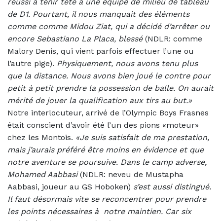
réussi à tenir tête à une équipe de milieu de tableau
de D1. Pourtant, il nous manquait des éléments
comme comme Midou Ziat, qui a décidé d’arrêter ou
encore Sebastiano La Placa, blessé
(NDLR: comme
Malory Denis, qui vient parfois effectuer l’une ou
l’autre pige).
Physiquement, nous avons tenu plus
que la distance. Nous avons bien joué le contre pour
petit à petit prendre la possession de balle. On aurait
mérité de jouer la qualification aux tirs au but.»
Notre interlocuteur, arrivé de l’Olympic Boys Frasnes
était conscient d’avoir été l’un des pions «moteur»
chez les Montois.
«Je suis satisfait de ma prestation,
mais j’aurais préféré être moins en évidence et que
notre aventure se poursuive. Dans le camp adverse,
Mohamed Aabbasi
(NDLR: neveu de Mustapha
Aabbasi, joueur au GS Hoboken)
s’est aussi distingué.
Il faut désormais vite se reconcentrer pour prendre
les points nécessaires à
notre maintien. Car six