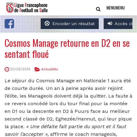
MENU
MENU
Encoder un résultat
Accès clu
Cosmos Manage retourne en D2 en se
sentant floué
20/05/2014
Actualités
Le séjour du Cosmos Manage en Nationale 1 aura été
de courte durée. Un an à peine après avoir rejoint
l’élite, les Manageois doivent déjà la quitter. La faute à
ce revers concédé lors du tour final pour la montée
en D1 ou la descente en D2 à Puurs face au meilleur
second classé de D2, Eghezée/Hannut, qui leur pique
la place.
«
Une défaite fait partie du sport et il faut
savoir l’accepter »,
affirme le coach manageois,