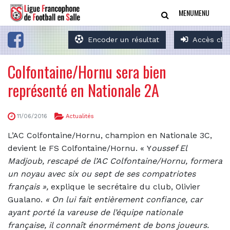
MENU
MENU
Encoder un résultat
Accès clu
Colfontaine/Hornu sera bien
représenté en Nationale 2A
11/06/2016
Actualités
L’AC Colfontaine/Hornu, champion en Nationale 3C,
devient le FS Colfontaine/Hornu. « Y
oussef El
Madjoub
,
rescapé de l’AC Colfontaine/Hornu, formera
un noyau avec six ou sept de ses compatriotes
français »,
explique le secrétaire du club, Olivier
Gualano.
« On lui fait entièrement confiance, car
ayant porté la vareuse de l’équipe nationale
française, il connaît énormément de bons joueurs.