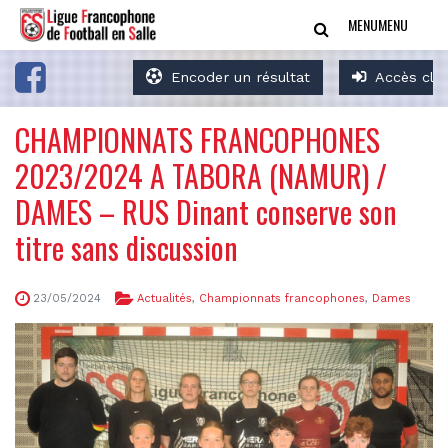
MENU
MENU
Encoder un résultat
Accès clu
CHAMPIONNATS FRANCOPHONES
2023/2024 A TABORA (NAMUR) /
DAMES – RUS Dinant conserve son
titre sans discussion
23/05/2024
Actualités
,
Championnats francophones
,
Dames