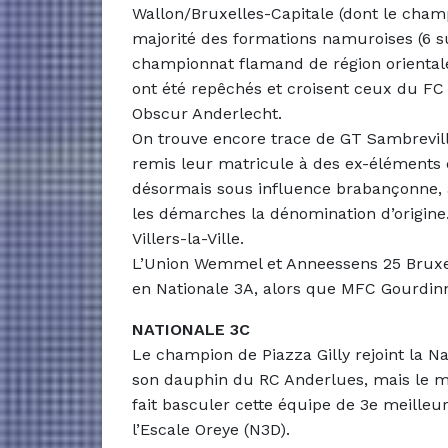
Wallon/Bruxelles-Capitale (dont le cham
majorité des formations namuroises (6 su
championnat flamand de région oriental
ont été repêchés et croisent ceux du FC
Obscur Anderlecht.
On trouve encore trace de GT Sambrevill
remis leur matricule à des ex-éléments d
désormais sous influence brabançonne, 
les démarches la dénomination d’origine.
Villers-la-Ville.
L’Union Wemmel et Anneessens 25 Bruxel
en Nationale 3A, alors que MFC Gourdinn
NATIONALE 3C
Le champion de Piazza Gilly rejoint la N
son dauphin du RC Anderlues, mais le ma
fait basculer cette équipe de 3e meilleur
l’Escale Oreye (N3D).