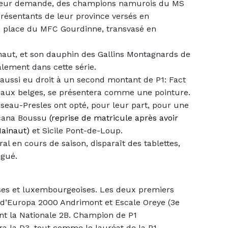
, à leur demande, des champions namurois du MS
résentants de leur province versés en
a place du MFC Gourdinne, transvasé en
inaut, et son dauphin des Gallins Montagnards de
lement dans cette série.
 aussi eu droit à un second montant de P1: Fact
onaux belges, se présentera comme une pointure.
iseau-Presles ont opté, pour leur part, pour une
acana Boussu
(reprise de matricule après avoir
 Hainaut)
et Sicile Pont-de-Loup.
ral en cours de saison, disparaît des tablettes,
égué.
ises et luxembourgeoises. Les deux premiers
n d’Europa 2000 Andrimont et Escale Oreye (3e
int la Nationale 2B. Champion de P1
a la D3, tout comme le lauréat de la P1