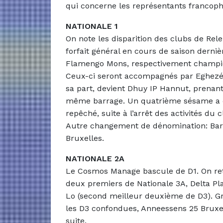
qui concerne les représentants francop
NATIONALE 1
On note les disparition des clubs de Rel
forfait général en cours de saison derniè
Flamengo Mons, respectivement champion
Ceux-ci seront accompagnés par Eghezée
sa part, devient Dhuy IP Hannut, prenan
même barrage.
Un quatrième sésame a é
repêché, suite à l’arrêt des activités du 
Autre changement de dénomination: Barça
Bruxelles.
NATIONALE 2A
Le Cosmos Manage bascule de D1. On retr
deux premiers de Nationale 3A, Delta P
Lo (second meilleur deuxième de D3). Gr
les D3 confondues, Anneessens 25 Bruxe
suite.