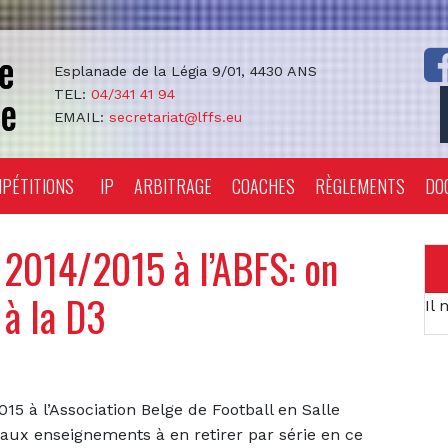
Esplanade de la Légia 9/01, 4430 ANS
TEL:
04/341 41 94
EMAIL:
secretariat@lffs.eu
PÉTITIONS
IP
ARBITRAGE
COACHES
RÈGLEMENTS
DO
 2014/2015 à l’ABFS: on
 à la D3
Il 
015 à l’Association Belge de Football en Salle
ipaux enseignements à en retirer par série en ce