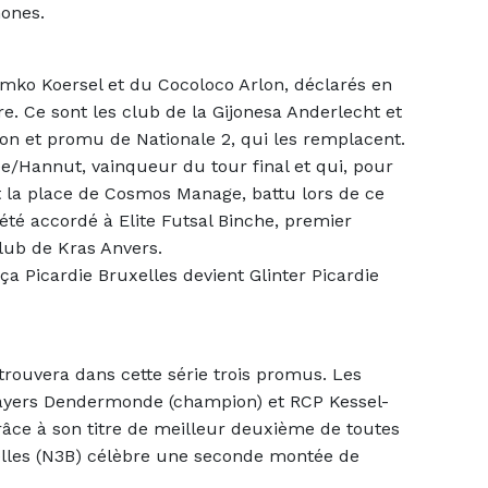
hones.
emko Koersel et du Cocoloco Arlon, déclarés en
re. Ce sont les club de la Gijonesa Anderlecht et
 et promu de Nationale 2, qui les remplacent.
/Hannut, vainqueur du tour final et qui, pour
t la place de Cosmos Manage, battu lors de ce
té accordé à Elite Futsal Binche, premier
club de Kras Anvers.
 Picardie Bruxelles devient Glinter Picardie
ouvera dans cette série trois promus. Les
layers Dendermonde (champion) et RCP Kessel-
âce à son titre de meilleur deuxième de toutes
lles (N3B) célèbre une seconde montée de