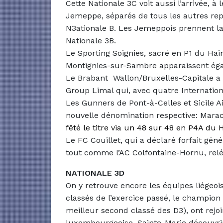
Cette Nationale 3C voit aussi l’arrivée
Jemeppe, séparés de tous les autres rep
N3ationale B. Les Jemeppois prennent l
Nationale 3B.
Le Sporting Soignies, sacré en P1 du Ha
Montignies-sur-Sambre apparaissent éga
Le Brabant
Wallon/Bruxelles-Capitale a
Group Limal qui, avec quatre Internati
Les Gunners de Pont-à-Celles et Sicile A
nouvelle dénomination respective: Mar
fêté le titre via un 48 sur 48 en P4A du
Le FC Couillet, qui a déclaré forfait géné
tout comme l’AC Colfontaine-Hornu, rel
NATIONALE 3D
On y retrouve encore les équipes liégeo
classés de l’exercice passé, le champio
meilleur second classé des D3), ont rejo
luxembourgeoise, Sainte-Marie découvrir