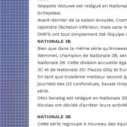
Woppets Woluwé est relégué en National
Schepdaal.
Avant-dernier de la saison écoulée, Cos
rejoindre l’échelon inférieur, mais sans 
l’ABFS ont tout simplement ôté l’équipe 
NATIONALE 2B
Bien que dans la même série qu’Anneess
Wemmel, champion de Nationale 3B, sera 
Nationale 2B. Cette division accueille é
3C et de Nationale 3D: Piazza Gilly et E
En tant que troisième meilleur second (p
journée) des D3 confondues, Escale Oreye 
série.
ONU Seraing est relégué en Nationale 3D,
Nicolas ont décidé d’arrêter leurs activit
NATIONALE 3B
Cette série regroupe à nouveau des équ