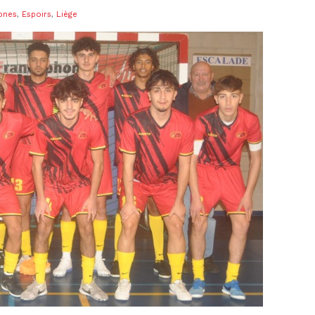
ones
,
Espoirs
,
Liège