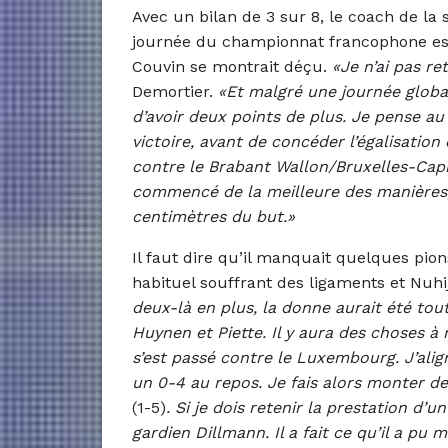
Avec un bilan de 3 sur 8, le coach de la s
journée du championnat francophone es
Couvin se montrait déçu.
«Je n’ai pas re
Demortier.
«Et malgré une journée globa
d’avoir deux points de plus. Je pense 
victoire, avant de concéder l’égalisation
contre le Brabant Wallon/Bruxelles-Capita
commencé de la meilleure des manières,
centimètres du but.»
Il faut dire qu’il manquait quelques pi
habituel souffrant des ligaments et Nuh
deux-là en plus, la donne aurait été tou
Huynen et Piette. Il y aura des choses à
s’est passé contre le Luxembourg. J’alig
un 0-4 au repos. Je fais alors monter de
(1-5)
.
Si je dois retenir la prestation d’
gardien Dillmann. Il a fait ce qu’il a pu m