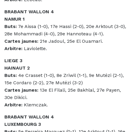
BRABANT WALLON 4
NAMUR 1
Buts:
7e Aissa (1-0), 17e Hassi (2-0), 20e Arktout (3-0),
28e Mohammadi (4-0), 29e Hannoteau (4-1).
Cartes jaunes:
21e Jadoul, 25e El Ouamari.
Arbitre:
Laviolette.
LIEGE 3
HAINAUT 2
Buts:
4e Crasset (1-0), 8e Zriwil (1-1), 9e Mutézi (2-1),
15e Cordaro (2-2), 27e Mutézi (3-2)
Cartes jaunes:
13e El Filali, 25e Bakhlal, 27e Payen,
30e Dikici.
Arbitre:
Klemczak.
BRABANT WALLON 4
LUXEMBOURG 3
Buts:
5e Ferreira Marquez (0-1), 12e Arktout (1-1), 16e