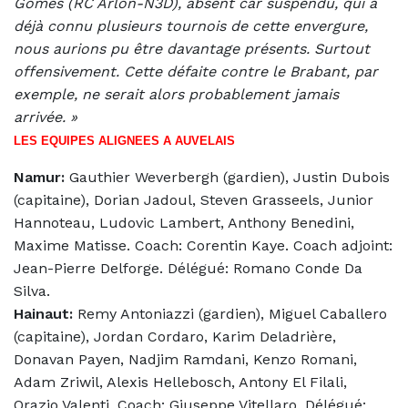
Gomes (RC Arlon-N3D), absent car suspendu, qui a
déjà connu plusieurs tournois de cette envergure,
nous aurions pu être davantage présents. Surtout
offensivement. Cette défaite contre le Brabant, par
exemple, ne serait alors probablement jamais
arrivée. »
LES EQUIPES ALIGNEES A AUVELAIS
Namur:
Gauthier Weverbergh (gardien), Justin Dubois
(capitaine), Dorian Jadoul, Steven Grasseels, Junior
Hannoteau, Ludovic Lambert, Anthony Benedini,
Maxime Matisse. Coach: Corentin Kaye. Coach adjoint:
Jean-Pierre Delforge. Délégué: Romano Conde Da
Silva.
Hainaut:
Remy Antoniazzi (gardien), Miguel Caballero
(capitaine), Jordan Cordaro, Karim Deladrière,
Donavan Payen, Nadjim Ramdani, Kenzo Romani,
Adam Zriwil, Alexis Hellebosch, Antony El Filali,
Orazio Valenti. Coach: Giuseppe Vitellaro. Délégué: