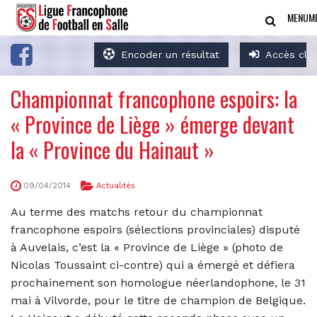
MENU
M
Encoder un résultat
Accès clu
Championnat francophone espoirs: la
« Province de Liège » émerge devant
la « Province du Hainaut »
09/04/2014
Actualités
Au terme des matchs retour du championnat
francophone espoirs (sélections provinciales) disputé
à Auvelais, c’est la « Province de Liège » (photo de
Nicolas Toussaint ci-contre) qui a émergé et défiera
prochainement son homologue néerlandophone, le 31
mai à Vilvorde, pour le titre de champion de Belgique.