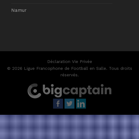
Namur
Déclaration Vie Privée
© 2026 Ligue Francophone de Football en Salle. Tous droits
réservés.
betpark
galabet
casibom
galabet
iptv satın al
casibom
Grandp