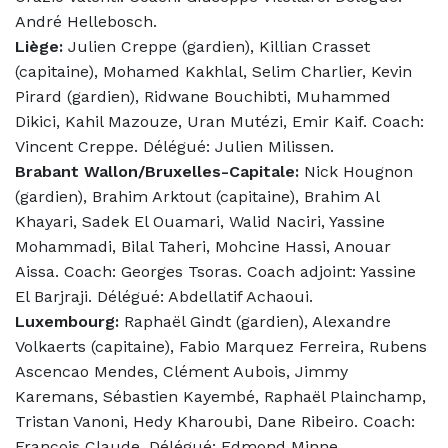
André Hellebosch.
Liège:
Julien Creppe (gardien), Killian Crasset
(capitaine), Mohamed Kakhlal, Selim Charlier, Kevin
Pirard (gardien), Ridwane Bouchibti, Muhammed
Dikici, Kahil Mazouze, Uran Mutézi, Emir Kaif. Coach:
Vincent Creppe. Délégué: Julien Milissen.
Brabant Wallon/Bruxelles-Capitale:
Nick Hougnon
(gardien), Brahim Arktout (capitaine), Brahim Al
Khayari, Sadek El Ouamari, Walid Naciri, Yassine
Mohammadi, Bilal Taheri, Mohcine Hassi, Anouar
Aissa.
Coach: Georges Tsoras.
Coach adjoint: Yassine
El Barjraji.
Délégué: Abdellatif Achaoui.
Luxembourg:
Raphaël Gindt (gardien), Alexandre
Volkaerts (capitaine), Fabio Marquez Ferreira, Rubens
Ascencao Mendes, Clément Aubois, Jimmy
Karemans, Sébastien Kayembé, Raphaël Plainchamp,
Tristan Vanoni, Hedy Kharoubi, Dane Ribeiro.
Coach:
François Claude. Délégué: Edmond Minne.