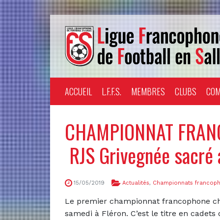
ACCUEIL
L.F.F.S.
MEMBRES
CLUBS
COM
CHAMPIONNAT FRAN
RJS Grivegnée sacré a
15/05/2019
Actualités
,
Championnats francop
Le premier championnat francophone chez
samedi à Fléron. C’est le titre en cadets