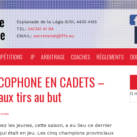
Esplanade de la Légia 9/01, 4430 ANS
TEL:
04/341 41 94
EMAIL:
secretariat@lffs.eu
PÉTITIONS
IP
ARBITRAGE
COACHES
RÈGLEMENTS
DO
COPHONE EN CADETS –
ux tirs au but
Il 
hones
 les jeunes, cette saison, a eu lieu ce dernier
 qui était en jeu. Les cinq champions provinciaux