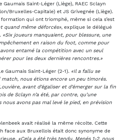
 Le Gaumais Saint-Léger (Liège), RAEC Sclayn
n/Bruxelles-Capitale) et JS Grivegnée (Liège).
e formation qui ont triomphé, même si cela s’est
ant quand même déforcés»
, explique le délégué
n.
«Six joueurs manquaient, pour blessure, une
 empêchement en raison du foot, comme pour
s avons entamé la compétition avec un seul
ibérer pour les deux dernières rencontres.»
Le Gaumais Saint-Léger (2-1).
«Il a fallu se
 match, nous étions encore un peu timorés.
ouvière, avant d’égaliser et d’émerger sur la fin
s de Sclayn n’a été, par contre, qu’une
s nous avons pas mal levé le pied, en prévision
lenbeek avait réalisé la même récolte. Cette
ch face aux Bruxellois était donc synonyme de
orieuse.
«Cela a été très tendu. Menés 1-2, nous