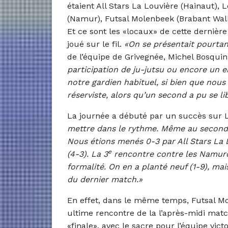
étaient All Stars La Louvière (Hainaut),
(Namur), Futsal Molenbeek (Brabant Wallo
Et ce sont les «locaux» de cette dernièr
joué sur le fil.
«On se présentait pourt
de l’équipe de Grivegnée, Michel Bosqui
participation de ju-jutsu ou encore un
notre gardien habituel, si bien que nou
réserviste, alors qu’un second a pu se l
La journée a débuté par un succès sur 
mettre dans le rythme. Même au second
Nous étions menés 0-3 par All Stars La L
e
(4-3). La 3
rencontre contre les Namuroi
formalité. On en a planté neuf (1-9), mai
du dernier match.»
En effet, dans le même temps, Futsal Mo
ultime rencontre de la l’après-midi mat
«finale», avec le sacre pour l’équipe vict