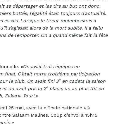
ait se départager et les tirs au but ont donc
iers bottés, l’égalité était toujours d’actualité.
es essais. Lorsque le tireur molenbeekois a
l s’agissait alors de la mort subite. Il a fallu
ns de l’emporter. On a quand même fait la fête
ionnelle.
«On avait trois équipes en
final. C’était notre troisième participation
e
r le club. On avait fini 3
en cadets la saison
e
et on avait pris la 2
place, un an plus tôt en
, Zakaria Touri.»
i 25 mai, avec la « finale nationale » à
contre Salaam Malines. Coup d’envoi à 15h15.
emin.»