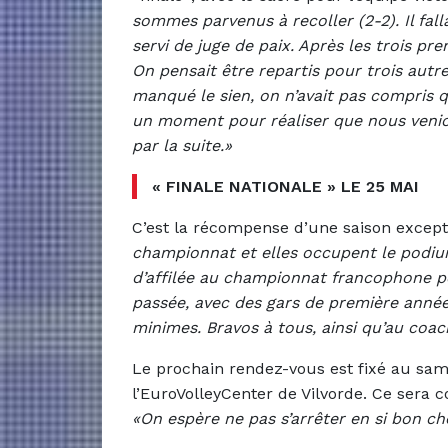
sommes parvenus à recoller (2-2). Il fall
servi de juge de paix. Après les trois prem
On pensait être repartis pour trois autr
manqué le sien, on n’avait pas compris qu’i
un moment pour réaliser que nous venio
par la suite.»
« FINALE NATIONALE » LE 25 MAI
C’est la récompense d’une saison except
championnat et elles occupent le podium 
d’affilée au championnat francophone pou
passée, avec des gars de première année 
minimes. Bravos à tous, ainsi qu’au coach
Le prochain rendez-vous est fixé au samed
l’EuroVolleyCenter de Vilvorde. Ce sera 
«On espère ne pas s’arrêter en si bon ch