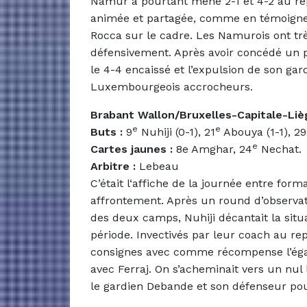
Namur a pourtant mené 2-1 et 4-2 au re
animée et partagée, comme en témoign
Rocca sur le cadre. Les Namurois ont très
défensivement. Après avoir concédé un p
le 4-4 encaissé et l’expulsion de son ga
Luxembourgeois accrocheurs.
Brabant Wallon/Bruxelles-Capitale-Liè
e
e
Buts :
9
Nuhiji (0-1), 21
Abouya (1-1), 29
e
Cartes jaunes :
8e Amghar, 24
Nechat.
Arbitre :
Lebeau
C’était l‘affiche de la journée entre fo
affrontement. Après un round d’observati
des deux camps, Nuhiji décantait la situa
période. Invectivés par leur coach au re
consignes avec comme récompense l’égal
avec Ferraj. On s’acheminait vers un nul
le gardien Debande et son défenseur pour