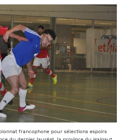
pionnat francophone pour sélections espoirs
ince du dernier lauréat, la province du Hainaut.