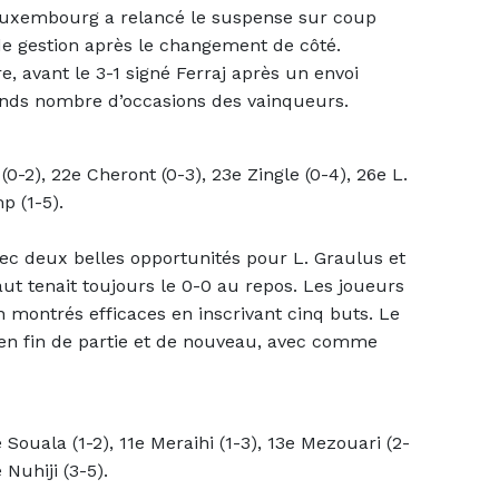
 Luxembourg a relancé le suspense sur coup
de gestion après le changement de côté.
avant le 3-1 signé Ferraj après un envoi
rands nombre d’occasions des vainqueurs.
(0-2), 22e Cheront (0-3), 23e Zingle (0-4), 26e L.
p (1-5).
c deux belles opportunités pour L. Graulus et
aut tenait toujours le 0-0 au repos. Les joueurs
 montrés efficaces en inscrivant cinq buts. Le
en fin de partie et de nouveau, avec comme
 Souala (1-2), 11e Meraihi (1-3), 13e Mezouari (2-
 Nuhiji (3-5).