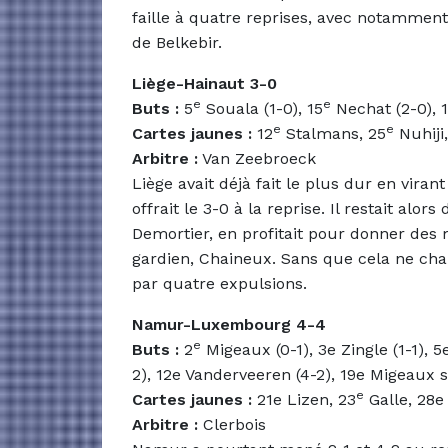
faille à quatre reprises, avec notamment
de Belkebir.
Liège-Hainaut 3-0
e
e
Buts :
5
Souala (1-0), 15
Nechat (2-0), 1
e
e
Cartes jaunes :
12
Stalmans, 25
Nuhiji,
Arbitre :
Van Zeebroeck
Liège avait déjà fait le plus dur en vira
offrait le 3-0 à la reprise. Il restait al
Demortier, en profitait pour donner de
gardien, Chaineux. Sans que cela ne ch
par quatre expulsions.
Namur-Luxembourg 4-4
e
Buts :
2
Migeaux (0-1), 3e Zingle (1-1), 5e
2), 12e Vanderveeren (4-2), 19e Migeaux s
e
Cartes jaunes :
21e Lizen, 23
Galle, 28e
Arbitre :
Clerbois