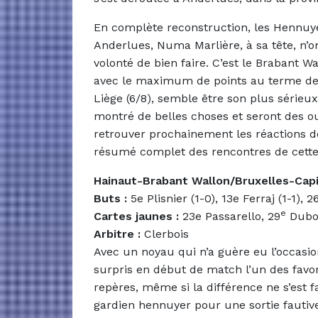
En complète reconstruction, les Hennuye
Anderlues, Numa Marlière, à sa tête, n’
volonté de bien faire. C’est le Brabant W
avec le maximum de points au terme de
Liège (6/8), semble être son plus série
montré de belles choses et seront des out
retrouver prochainement les réactions des
résumé complet des rencontres de cette
Hainaut-Brabant Wallon/Bruxelles-Capi
Buts :
5e Plisnier (1-0), 13e Ferraj (1-1),
e
Cartes jaunes :
23e Passarello, 29
Duboi
Arbitre :
Clerbois
Avec un noyau qui n’a guère eu l’occasio
surpris en début de match l’un des favo
repères, même si la différence ne s’est f
gardien hennuyer pour une sortie fautiv