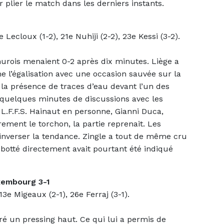
r plier le match dans les derniers instants.
 Lecloux (1-2), 21e Nuhiji (2-2), 23e Kessi (3-2).
urois menaient 0-2 après dix minutes. Liège a
l’égalisation avec une occasion sauvée sur la
it la présence de traces d’eau devant l’un des
s quelques minutes de discussions avec les
a L.F.F.S. Hainaut en personne, Gianni Duca,
ement le torchon, la partie reprenait. Les
 inverser la tendance. Zingle a tout de même cru
x botté directement avait pourtant été indiqué
xembourg 3-1
13e Migeaux (2-1), 26e Ferraj (3-1).
ré un pressing haut. Ce qui lui a permis de