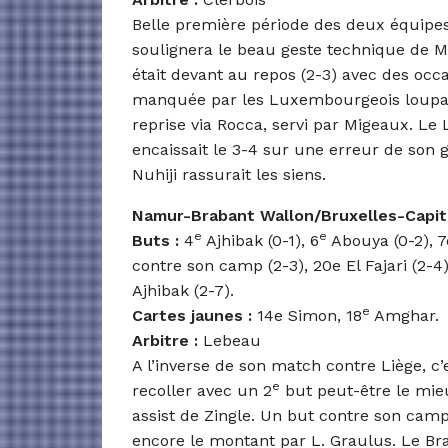
Belle première période des deux équipe
soulignera le beau geste technique de Me
était devant au repos (2-3) avec des occ
manquée par les Luxembourgeois loupant 
reprise via Rocca, servi par Migeaux. L
encaissait le 3-4 sur une erreur de son 
Nuhiji rassurait les siens.
Namur-Brabant Wallon/Bruxelles-Capit
e
e
Buts :
4
Ajhibak (0-1), 6
Abouya (0-2), 7e
contre son camp (2-3), 20e El Fajari (2-4)
Ajhibak (2-7).
e
Cartes jaunes :
14e Simon, 18
Amghar.
Arbitre :
Lebeau
A l’inverse de son match contre Liège, c
e
recoller avec un 2
but peut-être le mie
assist de Zingle. Un but contre son camp
encore le montant par L. Graulus. Le Bra