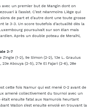
s avec un premier but de Mangin dont on
zouari à l’assist. C’est néanmoins Liège qui
asions de part et d’autre dont une toute grosse
le 3-3. Un score toutefois d’actualité dès la
e Luxembourg poursuivait sur son élan mais
gardien. Après un double poteau de Meraihi,
ale 2-7
 Zingle (1-2), 9e Simon (2-2), 13e L. Graulus
, 23e Abouya (2-5), 27e El Fajari (2-6), 28e
’est cette fois Namur qui est mené 0-2 avant de
ux amené collectivement du tournoi avec un
 était ensuite fatal aux Namurois heurtant
bant Wallon s’est ensuite envolé en trouvant la