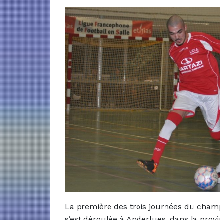
La première des trois journées du cham
s’est déroulée à Anderlues, dans la prov