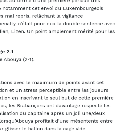
pos au terme d’une première période très
e notamment cet envoi du Luxembourgeois
 mal repris, relâchant la vigilance
enalty, c’était pour eux la double sentence avec
rdien, Lizen. Un point amplement mérité pour les
ge 2-1
e Abouya (2-1).
rmations avec le maximum de points avant cet
on et un stress perceptible entre les joueurs
tion en inscrivant le seul but de cette première
pos, les Brabançons ont davantage respecté les
isation du capitaine après un joli une/deux
 lorsqu’Abouya profitait d’une mésentente entre
 glisser le ballon dans la cage vide.