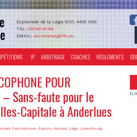
Esplanade de la Légia 9/01, 4430 ANS
TEL:
04/341 41 94
EMAIL:
secretariat@lffs.eu
PÉTITIONS
IP
ARBITRAGE
COACHES
RÈGLEMENTS
DO
COPHONE POUR
– Sans-faute pour le
Il 
lles-Capitale à Anderlues
nnats francophones
,
Espoirs
,
Hainaut
,
Liège
,
Luxembourg
,