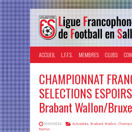
ACCUEIL
L.F.F.S.
MEMBRES
CLUBS
COM
CHAMPIONNAT FRAN
SELECTIONS ESPOIRS 
Brabant Wallon/Bruxe
11/01/2022
Actualités
,
Brabant Wallon
,
Champio
Namur