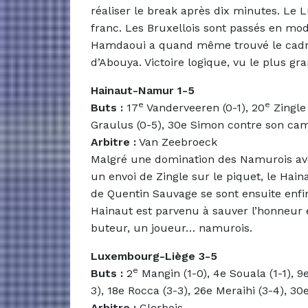
réaliser le break après dix minutes. Le
franc. Les Bruxellois sont passés en mo
Hamdaoui a quand même trouvé le cadre, 
d’Abouya. Victoire logique, vu le plus g
Hainaut-Namur 1-5
e
e
Buts :
17
Vanderveeren (0-1), 20
Zingle 
Graulus (0-5), 30e Simon contre son cam
Arbitre :
Van Zeebroeck
Malgré une domination des Namurois ave
un envoi de Zingle sur le piquet, le Hain
de Quentin Sauvage se sont ensuite enfin
Hainaut est parvenu à sauver l’honneur 
buteur, un joueur… namurois.
Luxembourg-Liège 3-5
e
Buts :
2
Mangin (1-0), 4e Souala (1-1), 9e
3), 18e Rocca (3-3), 26e Meraihi (3-4), 30e
Arbitre :
Clerbois