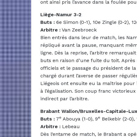
ont ainsi pris l’avance dans la foulée pou
Liège-Namur 3-2
Buts :
6e Simon (0-1), 10e Zingle (0-2), 12e
Arbitre :
Van Zeebroeck
Bien entrés dans leur de match, les Nam
répliqué avant la pause, manquant même 
ligne. Dès la reprise, l’arbitre remarqua
buts en raison d’une fuite du toit. Aprè
officiels et le passage du président de l
chargé durant l’averse de passer régulièr
Liégeois ont ensuite eu la maîtrise pour
à l’égalisation. Son coup franc victorieu
indirect par l’arbitre.
Brabant Wallon/Bruxelles-Capitale-Lu
e
e
Buts :
7
Abouya (1-0), 9
Belkebir (2-0), 
Arbitre :
Lebeau
Dès l‘entame de match, le Brabant a opé