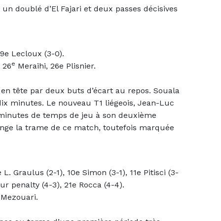
 un doublé d’El Fajari et deux passes décisives
9e Lecloux (3-0).
e
 26
Meraihi, 26e Plisnier.
nt en tête par deux buts d’écart au repos. Souala
ors dix minutes. Le nouveau T1 liégeois, Jean-Luc
s minutes de temps de jeu à son deuxième
ange la trame de ce match, toutefois marquée
 L. Graulus (2-1), 10e Simon (3-1), 11e Pitisci (3-
ur penalty (4-3), 21e Rocca (4-4).
 Mezouari.