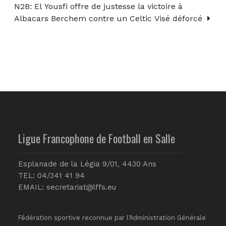
N2B: El Yousfi offre de justesse la victoire à
Albacars Berchem contre un Celtic Visé déforcé
Ligue Francophone de Football en Salle
Esplanade de la Légia 9/01, 4430 Ans
TEL: 04/341 41 94
EMAIL:
secretariat@lffs.eu
Fédération sportive reconnue par l’Administration Générale